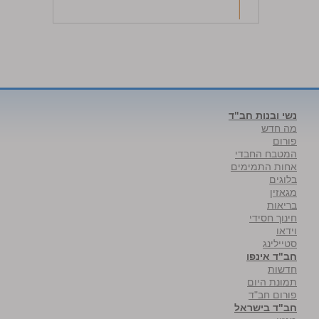
נשי ובנות חב"ד
מה חדש
פורום
המטבח החבדי
אחות התמימים
בלוגים
מגאזין
בריאות
חינוך חסידי
וידאו
סטיילינג
חב"ד אינפו
חדשות
תמונת היום
פורום חב"ד
חב"ד בישראל