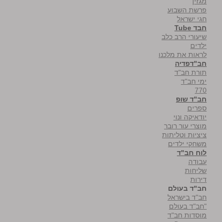
מגזין
פרשת השבוע
חגי ישראל
חבד Tube
שיעורי הרב כלב
ילדים
לראות את מלכנו
חב"דפדיה
תורת חב"ד
ימי חב"ד
770
חב"ד שופ
ספרים
יודאיקה ונוי
מוצרי עור רובר
ציציות וטליתות
משחקי ילדים
לוח חב"ד
עבודה
שליחות
דירות
חב"ד בעולם
חב"ד בישראל
"חב"ד בעולם
מוסדות חב"ד