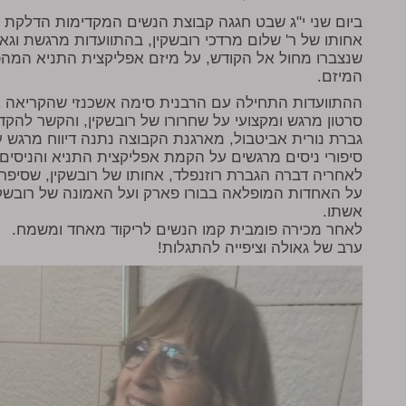
ביום שני י"ג שבט חגגה קבוצת הנשים המקדימות הדלקת נ
אחותו של ר' שלום מרדכי רובשקין, בהתוועדות מרגשת וגא
שנצברו מחול אל הקודש, על מיזם אפליקצית התניא המהפכ
המיזם.
ההתוועדות התחילה עם הרבנית סימה אשכנזי שהקריאה א
סרטון מרגש ומקצועי על שחרורו של רובשקין, והקשר להקד
גברת נורית אביטבול, מארגנת הקבוצה נתנה דיווח מרגש 
סיפורי ניסים מרגשים על הקמת אפליקצית התניא והניסים
לאחריה דברה הגברת רוזנפלד, אחותו של רובשקין, שסיפר
על האחדות המופלאה בבורו פארק ועל האמונה של רובשקי
אשתו.
לאחר מכירה פומבית קמו הנשים לריקוד מאחד ומשמח.
ערב של גאולה וציפייה להתגלות!