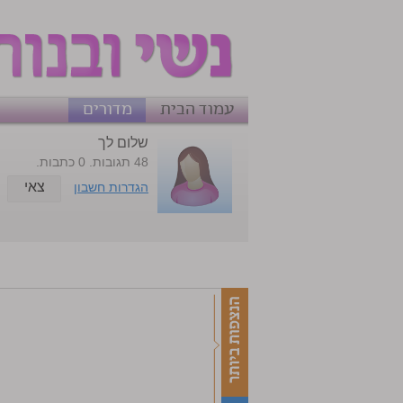
עמוד הבית
מדורים
שלום לך
48 תגובות. 0 כתבות.
צאי
הגדרות חשבון