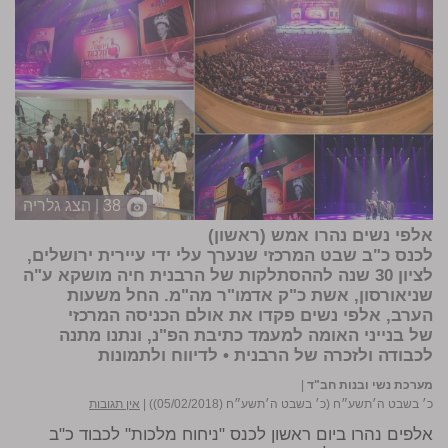
38 | הצג גלריה
אלפי נשים נהרו אמש (ראשון)
לכנס כ"ב שבט המרכזי שנערך עלי ידי עיירית ירושלים,
לציון 30 שנה לההסתלקות של הרבנית חיה מושקא ע"ה
שניאורסון, אשת כ"ק אדמו"ר מה"מ. החל משעות
הערב, אלפי נשים פקדו את אולם הכניסה המרכזי
של בנייני האומה למעמד כתיבת הפ"נ, ונתנו מתנה
לכבודה ולזכרה של הרבנית •
לדיווח ולתמונות
מערכת נשי ובנות חב"ד
|
כ׳ בשבט ה׳תשע״ח (כ׳ בשבט ה׳תשע״ח (05/02/2018))
|
אין תגובות
אלפים נהרו ביום ראשון לכנס "ניחוח מלכות" לכבוד כ"ב