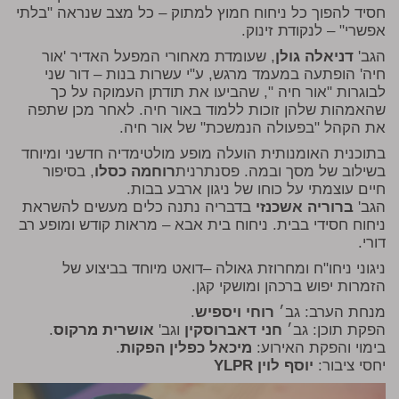
חסיד להפוך כל ניחוח חמוץ למתוק – כל מצב שנראה "בלתי
אפשרי" – לנקודת זינוק.
הגב'
דניאלה גולן
, שעומדת מאחורי המפעל האדיר 'אור
חיה' הופתעה במעמד מרגש, ע"י עשרות בנות – דור שני
לבוגרות "אור חיה ", שהביעו את תודתן העמוקה על כך
שהאמהות שלהן זוכות ללמוד באור חיה. לאחר מכן שתפה
את הקהל "בפעולה הנמשכת" של אור חיה.
בתוכנית האומנותית הועלה מופע מולטימדיה חדשני ומיוחד
בשילוב של מסך ובמה. פסנתרנית
רוחמה כסלו
, בסיפור
חיים עוצמתי על כוחו של ניגון ארבע בבות.
הגב'
ברוריה
אשכנזי
בדבריה נתנה כלים מעשים להשראת
ניחוח חסידי בבית. ניחוח בית אבא – מראות קודש ומופע רב
דורי.
ניגוני ניחו"ח ומחרוזת גאולה –דואט מיוחד בביצוע של
הזמרות יפוש ברכהן ומושקי קגן.
מנחת הערב: גב׳
רוחי ויספיש
.
הפקת תוכן: גב׳
חני דאברוסקין
וגב'
אושרית מרקוס
.
בימוי והפקת האירוע:
מיכאל כפלין הפקות
.
יחסי ציבור:
יוסף לוין YLPR