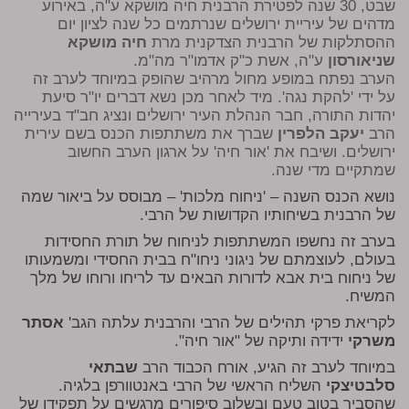
שבט, 30 שנה לפטירת הרבנית חיה מושקא ע"ה, באירוע
מדהים של עיריית ירושלים שנרתמים כל שנה לציון יום
ההסתלקות של הרבנית הצדקנית מרת
חיה מושקא
שניאורסון
ע"ה, אשת כ"ק אדמו"ר מה"מ.
הערב נפתח במופע מחול מרהיב שהופק במיוחד לערב זה
על ידי 'להקת נגה'. מיד לאחר מכן נשא דברים יו"ר סיעת
יהדות התורה, חבר הנהלת העיר ירושלים ונציג חב"ד בעירייה
הרב
יעקב הלפרין
שברך את משתתפות הכנס בשם עירית
ירושלים. ושיבח את 'אור חיה' על ארגון הערב החשוב
שמתקיים מדי שנה.
נושא הכנס השנה – 'ניחוח מלכות' – מבוסס על ביאור שמה
של הרבנית בשיחותיו הקדושות של הרבי.
בערב זה נחשפו המשתתפות לניחוח של תורת החסידות
בעולם, לעוצמתם של ניגוני ניחו"ח בבית החסידי ומשמעותו
של ניחוח בית אבא לדורות הבאים עד לריחו ורוחו של מלך
המשיח.
לקריאת פרקי תהילים של הרבי והרבנית עלתה הגב'
אסתר
משרקי
ידידה ותיקה של "אור חיה".
במיוחד לערב זה הגיע, אורח הכבוד הרב
שבתאי
סלבטיצקי
השליח הראשי של הרבי באנטוורפן בלגיה.
שהסביר בטוב טעם ובשלוב סיפורים מרגשים על תפקידו של