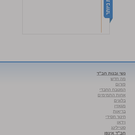
נשי ובנות חב"ד
מה חדש
פורום
המטבח החבדי
אחות התמימים
בלוגים
מגאזין
בריאות
חינוך חסידי
וידאו
סטיילינג
חב"ד אינפו