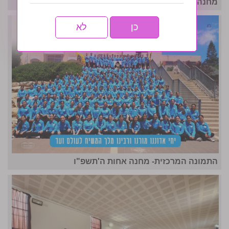
מחנה אחות תשפו- לו״ז גאולתי
כן
לא
התמונה המרכזית- מחנה אחות ה'תשפ"ו