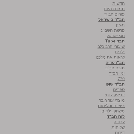
חדשות
תמונת היום
פורום חב"ד
חב"ד בישראל
מגזין
פרשת השבוע
חגי ישראל
חבד Tube
שיעורי הרב כלב
ילדים
לראות את מלכנו
חב"דפדיה
תורת חב"ד
ימי חב"ד
770
חב"ד שופ
ספרים
יודאיקה ונוי
מוצרי עור רובר
ציציות וטליתות
משחקי ילדים
לוח חב"ד
עבודה
שליחות
דירות