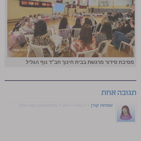
מסיבת סידור מרגשת בבית חינוך חב"ד נוף הגליל
תגובה אחת
שמחה קורן
כ״א באדר ה׳תשע״ח (08/03/2018) בשעה 12:01