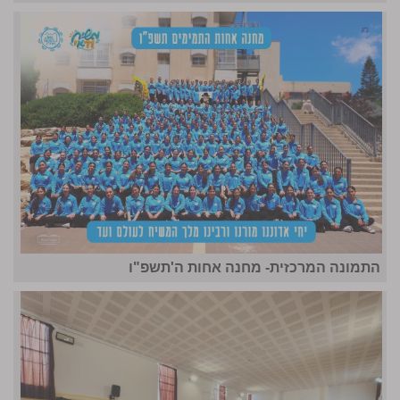
התמונה המרכזית- מחנה אחות ה'תשפ"ו