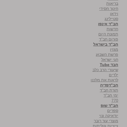
בריאות
חינוך חסידי
וידאו
סטיילינג
חב"ד אינפו
חדשות
תמונת היום
פורום חב"ד
חב"ד בישראל
מגזין
פרשת השבוע
חגי ישראל
חבד Tube
שיעורי הרב כלב
ילדים
לראות את מלכנו
חב"דפדיה
תורת חב"ד
ימי חב"ד
770
חב"ד שופ
ספרים
יודאיקה ונוי
מוצרי עור רובר
ציציות וטליתות