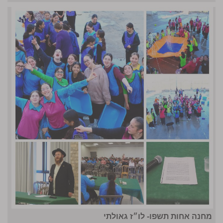
מחנה אחות תשפו- לו״ז גאולתי