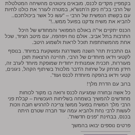
בקמפיין מקדים לכנס, מובאים ציטוטים מהשיחה המטלטלת
של הרבי בכ"ח ניסן ה'תנש"א, במטרה לעורר את כולנו לחיות
עם בקשתו הנפשית של הרבי – "עשו כל אשר ביכולתכם..
להביא את משיח צדקנו בפועל ממש..!"
הכנס יתקיים אי"ה באולם המפואר והמחודש של היכל
התרבות בתל אביב. אולם נוח ויפהפה, עם מיטב הציוד, שכל
אחת מהמשתתפות תוכל לראות ולשמוע היטב.
גם התכנית תהי' השנה משודרגת ומושקעת במיוחד. בנוסף
לקטעי וידאו מיוחדים של הרבי, תהיינה הרצאות תוכן
מעוררות, תכנית אומנותית ייחודית שמופקת מיוחד לערב זה,
חידון מרתק על שיחות ה'דבר מלכות' בשיתוף הקהל, ניגונים,
קטעי וידאו בהפקה מיוחדת לכנס ועוד'.
ברוב עם הדרת מלך!
כל אשה ובחורה שמגיעה לכנס ורואה בו מקור לכוחות
מחודשים להמשיך בשמחה בשליחות העכשיות – קבלת פני
הרבי מלך המשיח בפועל ממש! צריכה להרגיש חובה וזכות
לעשות לרבי נחת ולהביא עמה עוד חברה שטרם היתה
בכנס, בבחינת "פנים חדשות".
פרטים נוספים יבואו בהמשך