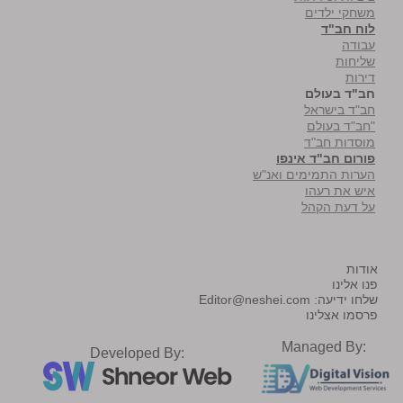
משחקי ילדים
לוח חב"ד
עבודה
שליחות
דירות
חב"ד בעולם
חב"ד בישראל
"חב"ד בעולם
מוסדות חב"ד
פורום חב"ד אינפו
הערות התמימים ואנ"ש
איש את רעהו
על דעת הקהל
אודות
פנו אלינו
שלחו ידיעה:
Editor@neshei.com
פרסמו אצלינו
Managed By:
Developed By: