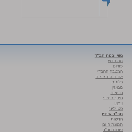
נשי ובנות חב"ד
מה חדש
פורום
המטבח החבדי
אחות התמימים
בלוגים
מגאזין
בריאות
חינוך חסידי
וידאו
סטיילינג
חב"ד אינפו
חדשות
תמונת היום
פורום חב"ד