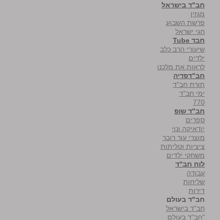
חב"ד בישראל
מגזין
פרשת השבוע
חגי ישראל
חבד Tube
שיעורי הרב כלב
ילדים
לראות את מלכנו
חב"דפדיה
תורת חב"ד
ימי חב"ד
770
חב"ד שופ
ספרים
יודאיקה ונוי
מוצרי עור רובר
ציציות וטליתות
משחקי ילדים
לוח חב"ד
עבודה
שליחות
דירות
חב"ד בעולם
חב"ד בישראל
"חב"ד בעולם