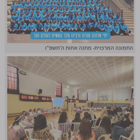
התמונה המרכזית- מחנה אחות ה'תשפ"ו