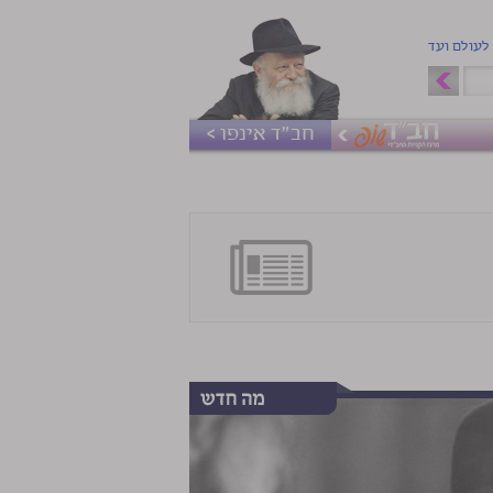
 לעולם ועד
חב"ד אינפו >