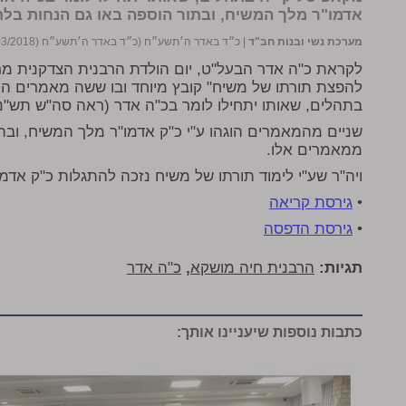
אדמו"ר מלך המשיח, ובתור הוספה באו גם הנחות בלת
מערכת נשי ובנות חב"ד
|
כ״ד באדר ה׳תשע״ח (כ״ד באדר ה׳תשע״ח (11/03/2018))
לקראת כ"ה אדר הבעל"ט, יום הולדת הרבנית הצדקנית מרת 
להפצת תורתו של משיח" קובץ מיוחד ובו ששה מאמרים המ
בתהלים, שאותו יתחילו לומר בכ"ה אדר (ראה סה"ש תש"נ ח"א ע' 365 ובהערה 9
שניים מהמאמרים הוגהו ע"י כ"ק אדמו"ר מלך המשיח, ובת
ממאמרים אלו.
ויה"ר שע"י לימוד תורתו של משיח נזכה להתגלות כ"ק אד
•
גירסת קריאה
•
גירסת הדפסה
תגיות:
הרבנית חיה מושקא
,
כ"ה אדר
כתבות נוספות שיעניינו אותך: