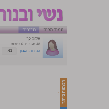
עמוד הבית
מדורים
שלום לך
48 תגובות. 0 כתבות.
צאי
הגדרות חשבון