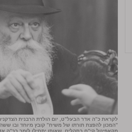
לקראת כ"ה אדר הבעל"ט, יום הולדת הרבנית הצדקנית 
"המכון להפצת תורתו של משיח" קובץ מיוחד ובו ששה
מקאפיטל קי"ח בתהלים, שאותו יתחילו לומר בכ"ה אדר