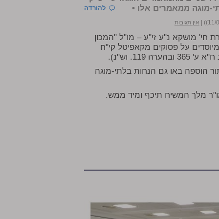
י-מוגה ממאמרים אלו •
להורדה
|
אין תגובות
חי' מושקא נ"ע זי"ע – מו"ל "המכון
יוסדים על פסוקים מקאפיטל קי"ח
11. וש"נ).
ור הוספה באו גם הנחות בלתי-מוגה
מו"ר מלך המשיח תיכף ומיד ממש.