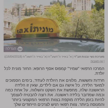
הגדלה
מערכת נשי ובנות חב"ד
|
א׳ באייר ה׳תשע״ח (א׳ באייר ה׳תשע״ח (16/04/2018))
|
אין תגובות
המרכז הרפואי "שמיר" קמפוס אסף הרופא: החזר מונית לכל
יולדת.
חרדות וחששות, מלווים את היולדת לעתיד, בימים הסמוכים
למועד הלידה. כל אישה גם אם לילדים, שאין זו הלידה
הראשונה שלה, מחפשת את השקט והשלווה, על אחת כמה
וכמה שמדובר בלידה ראשונה. את רוצה להבטיח לעצמך
להיות בזמן הלידה מוקפת בצוות הרפואי המקצועי ביותר
והמנוסה ביותר. צוות רפואי רגיש לצרכים הייחודים שלך