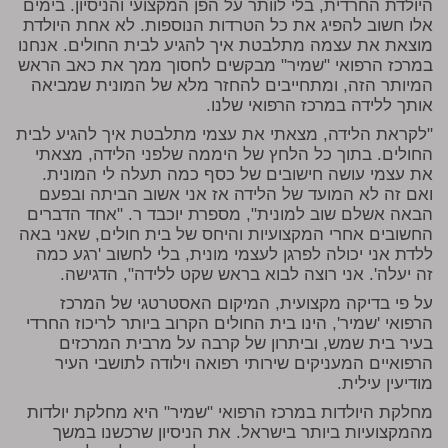
היולדת החרדית, בלי לוותר על הפן המקצועי והניסיון. בימים
אלו חשוב להפיג את כל הטרדות הנוספות. לא אחת היולדת
מוצאת את עצמה מתלבטת איך להגיע לבית החולים. אנחנו
במרכז הרפואי "שמיר" מבקשים לחסוך ממך את כאב הראש
המיותר הזה, ומתחייבים להחזר מלא של המונית שמביאה
אותך ללידה במרכז הרפואי שלנו.
"לקראת הלידה, מצאתי את עצמי מתלבטת איך להגיע לבית
החולים. בתוך כל הלחץ של היממה שלפני הלידה, מצאתי
את עצמי עושה חישובים של כסף כמה תעלה לי המונית.
ואם זה לא המועד של הלידה אז אני אשוב הביתה ובפעם
הבאה אשלם שוב למונית", מספרת יוכבד ר. "אחד הדברים
החשובים אחרי המקצועיות והיחס של בית חולים, שאני באה
ללדת אני יכולה לפרגן לעצמי מונית, בלי לחשוב 'רגע כמה
זה יעלה'. אני רוצה לבוא בראש שקט ללידה", הדגישה.
על פי בדיקה מקצועית, המיקום האסטרטגי של המרכז
הרפואי 'שמיר', הינו בית החולים הקרוב ביותר לריכוז החרדי
בעיר בית שמש, וביתרון של קרבה על מרבית המרכזים
הרפואיים המעניקים שירותי רפואה וילודה לתושבי העיר
מודיעין עילית.
מחלקת היולדות במרכז הרפואי "שמיר" היא מחלקת יולדות
מהמקצועיות ביותר בישראל. את הניסיון שרכשנו במשך