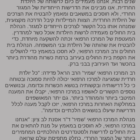
שנים רבות, אנחנו מעמידים כיום לרשותה של היולדת
החרדית. אנו מבינים את הדרישות הייחודיות של המגזר
החרדי, ולא חוסכים במשאבים ומאמץ להבטיח את הצרכים
של היולדת החרדית. הצוות המיילדות קיבל הדרכה מקצועית,
שמנחה אותו בכל הקשור לצרכים הייחודים למגזר. הנהלת
בית החולים מעמידה לרשות היולדות אוכל כשר למהדרין.
המעטפת של המרכז הרפואי זכתה להשקעה מיוחדת, כדי
להבטיח את שהותה של היולדת ובני המשפחה. הנהלת בית
החולים ורב המרכז הרפואי, לא חסכו במאמץ כדי להשלים
את הקפת בית החולים בעירוב ברמת כשרות מהודרת ביותר
בהכשר ועד העירובין בבני ברק.
רב המרכז הרפואי 'שמיר' הרב הראל פדידה: "כל יולדת
חרדית שמגיעה למרכז הרפואי יכולה להיות סמוכה ובטוחה
כי כל דרישותיה ובקשותיה בנושא הכשרות וכדומה, ובנושאים
נוספים הקשורים לאשפוז במרכז הרפואי, יקבלו את המענה
המיטבי ביותר והמהודר ביותר. גם יתר המאושפזים
במחלקות האחרות במרכז הרפואי, יזכו לקבל מענה לכלל
הדרישות שיעלו בנושאים הלכתיים וכדומה".
מנהלת המרכז הרפואי 'שמיר' ד"ר אסנת לב ציון: "אנחנו
במרכז הרפואי, לא חוסכים במאמץ על מנת להתאים את
בית החולים לדרישות ולסטנדרטים ההלכתיים המחמירים
ביותר של המגזר החרדי. כחלק מתפיסת עולם שרואה