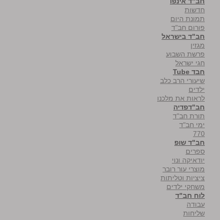
חב"ד אינפו
חדשות
תמונת היום
פורום חב"ד
חב"ד בישראל
מגזין
פרשת השבוע
חגי ישראל
חבד Tube
שיעורי הרב כלב
ילדים
לראות את מלכנו
חב"דפדיה
תורת חב"ד
ימי חב"ד
770
חב"ד שופ
ספרים
יודאיקה ונוי
מוצרי עור רובר
ציציות וטליתות
משחקי ילדים
לוח חב"ד
עבודה
שליחות