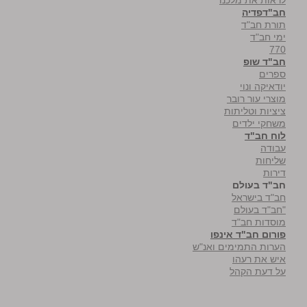
לראות את מלכנו
חב"דפדיה
תורת חב"ד
ימי חב"ד
770
חב"ד שופ
ספרים
יודאיקה ונוי
מוצרי עור רובר
ציציות וטליתות
משחקי ילדים
לוח חב"ד
עבודה
שליחות
דירות
חב"ד בעולם
חב"ד בישראל
"חב"ד בעולם
מוסדות חב"ד
פורום חב"ד אינפו
הערות התמימים ואנ"ש
איש את רעהו
על דעת הקהל