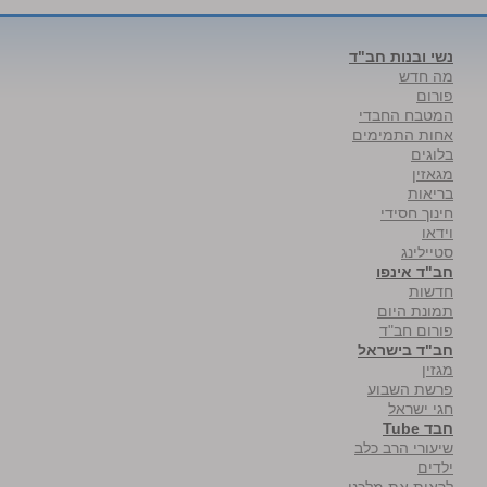
נשי ובנות חב"ד
מה חדש
פורום
המטבח החבדי
אחות התמימים
בלוגים
מגאזין
בריאות
חינוך חסידי
וידאו
סטיילינג
חב"ד אינפו
חדשות
תמונת היום
פורום חב"ד
חב"ד בישראל
מגזין
פרשת השבוע
חגי ישראל
חבד Tube
שיעורי הרב כלב
ילדים