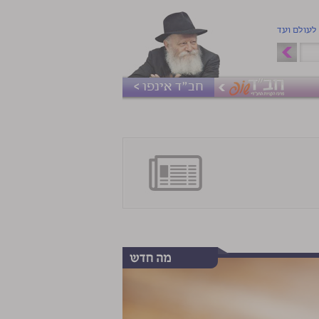
 לעולם ועד
חב"ד אינפו >