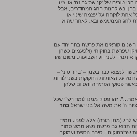
י טובים של 'קנישס גבינה' או 'צ'יז
 בהן ובשולחנות החג המהודרים, אבל
 אחת לוקחת על עצמה שינוי או
רת לחג הממשמש ובא, לאחר שהיא
וב השנים קוראים את פרשת בהר יחד עם
תיקן שפרשת בחוקותי (ולפעמים כשהן
א תמיד לפני חג השבועות, משום שזו
שר למצוא כבר בשמן – 'בהר סיני' –
רומז על האותיות החקוקות בשני לוחות
כאשר פסוקי הפתיחה והסיום שלהן
ר…". זהו פסוק ממנו לומד רש"י שכל
 ציוה ה' את משה אל בני ישראל
בהר
לחג (מתן תורה) אלא לפניו. תמיד
רות תבוא גם פרשת נשא ממש סמוך
ת שב'בחוקותי'. סיבה נוספת ועמוקה