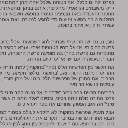
בפרט ולחיים בכלל. אני בטוחה שלכל אחת מהן המתכונים הכ
קייק' משובחים והן אפילו מחליפות אותם בניהן ומתפארות
ההכנה והעבודה באה מבפנים פנימה במפגש השבועי בו כל
החלטה טובה בנושא צניעות כדי להגיע למטרה, זאת אומ
עשתה תיקון או ויתור בתוכה.
—
טוב, נו, נכון שנותרו שתי שבתות לחג השבועות. אבל בר
פרשת בחוקותי, אז אל תהיו קטנוניות איתי. עזרא הסופר 
מחוברות גם פרשת בהר) בה מופיעה פרשת התוכחה, תיקר
הברית שעשה ה' עם ישראל על קיום התורה.
את הקשר בין הפרשיות הללו (בהר־בחוקותי) למתן תורה אפ
ההר עליו ניתנה התורה ואם 'בחוקותי' מלשון חקיקה, מה ש
הברית. וגם התוכן של הפרשיות הללו רומז על מתן תורה, 
עוסקים בנושא הר סיני.
בפתיחת פרשת בהר כתוב "וידבר ה' אל משה
בהר סיני
לאמ
פרטי התורה כולם ניתנו בסיני, ובסיום "אלה המצוות אשר
סיני
" וזה אגב הפסוק שחותם את ספר ויקרא כולו.
אבל מעניין שפרשת בחוקותי לא תיקרא לעולם בסמוך ממש 
תבוא אחריה פרשת במדבר ותקדים את החג ולעיתים נדי
לחג. הסיבה הפשוטה היא כדי להפסיק בין החג לבין הקללו