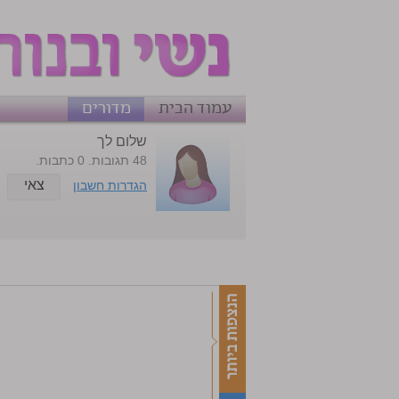
עמוד הבית
מדורים
שלום לך
48 תגובות. 0 כתבות.
צאי
הגדרות חשבון