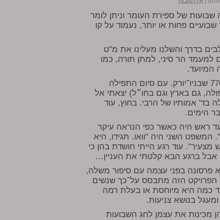
|
אין תגובות
שבועות של ספירת העומר וניתן לומר
בועיים פחות או יותר, נעמוד על קו
בים בדרך והשלנו מעלינו את מ"ט
ם למעמד הר סיני, למתן תורה, כמו
 המיועד.
בשבת הקודמת זכיתי להתפלל בבית מדרשו של הרבי, ב-770 שבניו־יורק. עם סיום התפילה
לה, גם בארץ וגם בחו״ל) יצאתי אל
 בד' אמותיו של הרבי. בחוץ, עוד
ר הימים.
ד ראש היה כאשר כפי הנראה עיקר
המשפט השני היה "וואו. תגידו, היא
מצעיר". עוד רגע הייתי חושדת בהן כי
 אבל ברגע הבא קלטתי את העניין…
 פרסונה בפני עצמה עם סיפור משלה,
. הפרויקט הזה מתבסס על־כך שנשים
 כמה היא מיוחסת או בעלת רמה
ומעגל בנושא צניעות.
ן מכינות את עצמן לחג השבועות