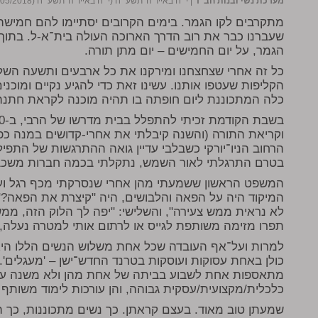
מערכת נשי ובנות חב"ד
|
י״ח באייר ה׳תשע״ח (י״ח באייר ה׳תשע״ח (03/05/2018))
מתקרבים לקו הגמר. בימים הקרובים יסתיימו להם חמישה 
שעברנו כבר את רוב הדרך הארוכה העולה בית־א-ל. בתוך ש
הגמר, על יום החמישים – יום מתן תורה.
כל זה אחרי שצחצחנו ומירקנו את כל ארבעים ותשעה השל
הקליפות שעטפו אותנו. עשינו זאת כדי להגיע נקיים ומוכני
כלה המתכוננת ליום חופתה בו תהיה מוכנה לקראת חתנה
וקריאת התורה (והשנה קיבלתי את אחרי-קדושים במנה כפו
הרחוב הניו־יורקי כשבלבי עדיין גואה ההתרגשות של התפילה
בטרם התרגלתי לאור השמש, נתקלתי בכמה חברות משכב
המשפט הראשון ששמעתי מהן אחרי שנסרקתי מכף רגל וע
המיקוד היה על הפאה והלבושים, היה "קיצרת את הפאה?". 
לא נראית ממש צעירה", והשלישי: "יפה לך הלוק הזה, ממש 
תפרו מזימה משותפת לגייס או לרתום אותי למטרה נעלה,
למרות ועל־אף העובדה שכל אחת משלוש הנשים הללו היא
כולן באחת עסוקות ועוסקות בטרנד החדש־ישן – 'מעגלים'
מתאספות אחת לשבוע בביתה של אחת מהן ולא משנה עד
כלכלית/מקצועית/עסקית גבוהה, והן עורכות לימוד משותף 
שמעתן טוב מאוד. בעצם קראתן. כך נשים מתכוננות, כך ה