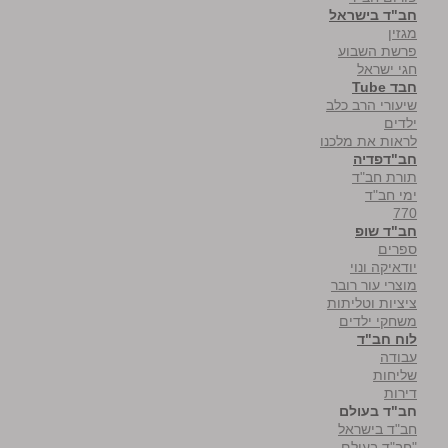
חב"ד בישראל
מגזין
פרשת השבוע
חגי ישראל
חבד Tube
שיעורי הרב כלב
ילדים
לראות את מלכנו
חב"דפדיה
תורת חב"ד
ימי חב"ד
770
חב"ד שופ
ספרים
יודאיקה ונוי
מוצרי עור רובר
ציציות וטליתות
משחקי ילדים
לוח חב"ד
עבודה
שליחות
דירות
חב"ד בעולם
חב"ד בישראל
"חב"ד בעולם