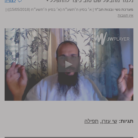
נלמד מהבעל שם טוב כיצד להתפלל •
לצפיה
מערכת נשי ובנות חב"ד
|
א׳ בסיון ה׳תשע״ח (א׳ בסיון ה׳תשע״ח (15/05/2018))
|
אין תגובות
תגיות:
שי עזרן
,
תפילה