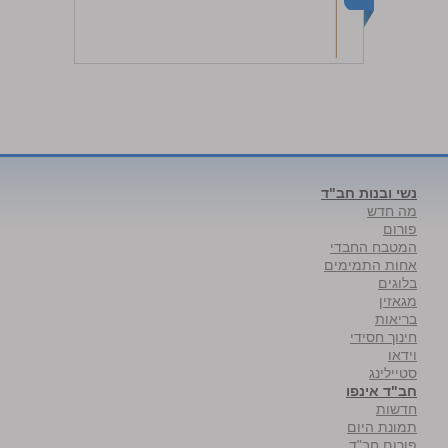
נשי ובנות חב"ד
מה חדש
פורום
המטבח החבדי
אחות התמימים
בלוגים
מגאזין
בריאות
חינוך חסידי
וידאו
סטיילינג
חב"ד אינפו
חדשות
תמונת היום
פורום חב"ד