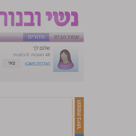
עמוד הבית
מדורים
שלום לך
48 תגובות. 0 כתבות.
צאי
הגדרות חשבון