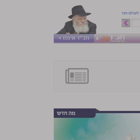
 לעולם ועד
חב"ד אינפו >