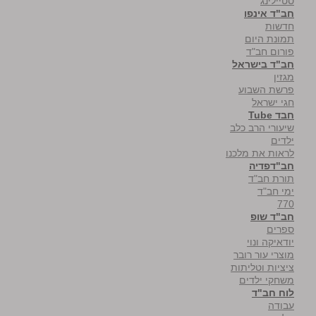
סטיילינג
חב"ד אינפו
חדשות
תמונת היום
פורום חב"ד
חב"ד בישראל
מגזין
פרשת השבוע
חגי ישראל
חבד Tube
שיעורי הרב כלב
ילדים
לראות את מלכנו
חב"דפדיה
תורת חב"ד
ימי חב"ד
770
חב"ד שופ
ספרים
יודאיקה ונוי
מוצרי עור רובר
ציציות וטליתות
משחקי ילדים
לוח חב"ד
עבודה