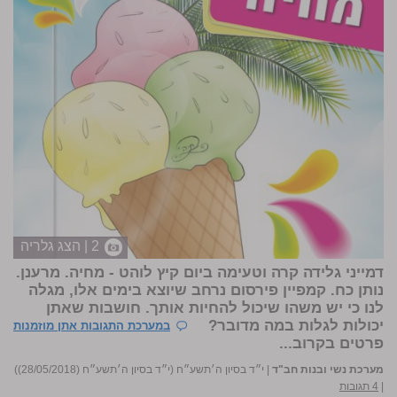
2 | הצג גלריה
דמייני גלידה קרה וטעימה ביום קיץ לוהט - מחיה. מרענן.
נותן כח. קמפיין פירסום נרחב שיוצא בימים אלו, מגלה
לנו כי יש משהו שיכול להחיות אותך. חושבות שאתן
יכולות לגלות במה מדובר?
במערכת התגובות אתן מוזמנות
פרטים בקרוב...
מערכת נשי ובנות חב"ד
|
י״ד בסיון ה׳תשע״ח (י״ד בסיון ה׳תשע״ח (28/05/2018))
|
4 תגובות