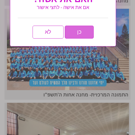
מחנה אחות תשפו- לו״ז גאולתי
אם את אישה - לחצי אישור
כן
לא
התמונה המרכזית- מחנה אחות ה'תשפ"ו