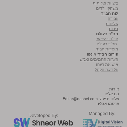
ציציות וטליתות
משחקי ילדים
לוח חב"ד
עבודה
שליחות
דירות
חב"ד בעולם
חב"ד בישראל
"חב"ד בעולם
מוסדות חב"ד
פורום חב"ד אינפו
הערות התמימים ואנ"ש
איש את רעהו
על דעת הקהל
אודות
פנו אלינו
שלחו ידיעה:
Editor@neshei.com
פרסמו אצלינו
Managed By:
Developed By: