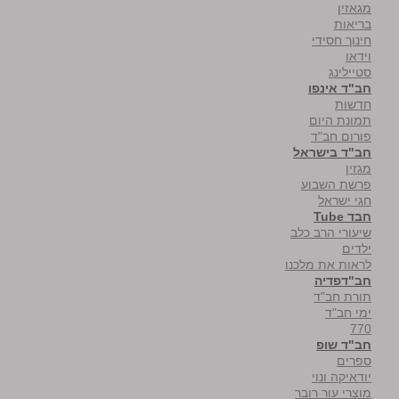
מגאזין
בריאות
חינוך חסידי
וידאו
סטיילינג
חב"ד אינפו
חדשות
תמונת היום
פורום חב"ד
חב"ד בישראל
מגזין
פרשת השבוע
חגי ישראל
חבד Tube
שיעורי הרב כלב
ילדים
לראות את מלכנו
חב"דפדיה
תורת חב"ד
ימי חב"ד
770
חב"ד שופ
ספרים
יודאיקה ונוי
מוצרי עור רובר