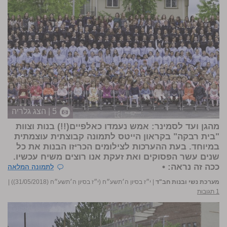
5 | הצג גלריה
מהגן ועד לסמינר: אמש נעמדו כאלפיים(!!) בנות וצוות
"בית רבקה" בקראון הייטס לתמונה קבוצתית עוצמתית
במיוחד. בעת ההערכות לצילומים הכריזו הבנות את כל
שנים עשר הפסוקים ואת זעקת אנו רוצים משיח עכשיו.
ככה זה נראה: •
לתמונה המלאה
מערכת נשי ובנות חב"ד
|
י״ז בסיון ה׳תשע״ח (י״ז בסיון ה׳תשע״ח (31/05/2018))
|
1 תגובות