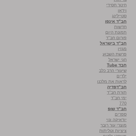
חינוך חסידי
וידאו
סטיילינג
חב"ד אינפו
חדשות
תמונת היום
פורום חב"ד
חב"ד בישראל
מגזין
פרשת השבוע
חגי ישראל
חבד Tube
שיעורי הרב כלב
ילדים
לראות את מלכנו
חב"דפדיה
תורת חב"ד
ימי חב"ד
770
חב"ד שופ
ספרים
יודאיקה ונוי
מוצרי עור רובר
ציציות וטליתות
משחקי ילדים