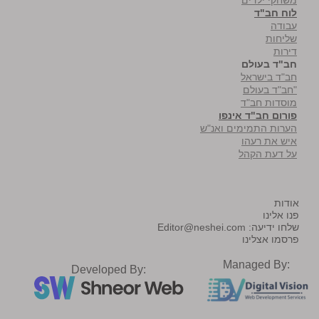
לוח חב"ד
עבודה
שליחות
דירות
חב"ד בעולם
חב"ד בישראל
"חב"ד בעולם
מוסדות חב"ד
פורום חב"ד אינפו
הערות התמימים ואנ"ש
איש את רעהו
על דעת הקהל
אודות
פנו אלינו
שלחו ידיעה:
Editor@neshei.com
פרסמו אצלינו
Managed By:
Developed By: