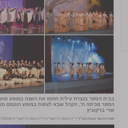
בבית הספר בנצרת עילית חתמו את השנה במופע מוש
הספר מכיתה ח', הקהל שבא לצפות במופע הוקסם מאד
שרי ברקוביץ
מערכת נשי ובנות חב"ד
|
י״ח בתמוז ה׳תשע״ח (י״ח בתמוז ה׳תשע״ח (01/07/2018))