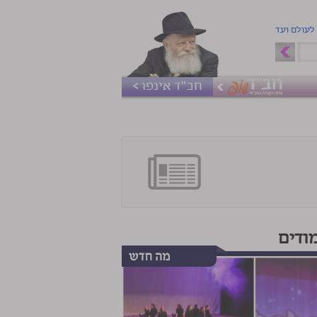
 לעולם ועד
חב"ד אינפו >
ודים