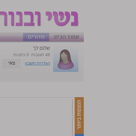
עמוד הבית
מדורים
שלום לך
48 תגובות. 0 כתבות.
צאי
הגדרות חשבון