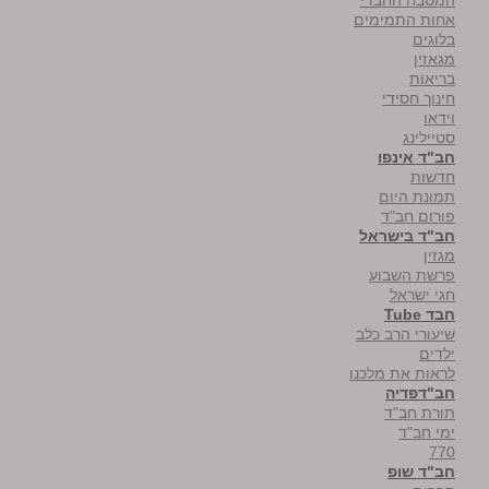
אחות התמימים
בלוגים
מגאזין
בריאות
חינוך חסידי
וידאו
סטיילינג
חב"ד אינפו
חדשות
תמונת היום
פורום חב"ד
חב"ד בישראל
מגזין
פרשת השבוע
חגי ישראל
חבד Tube
שיעורי הרב כלב
ילדים
לראות את מלכנו
חב"דפדיה
תורת חב"ד
ימי חב"ד
770
חב"ד שופ