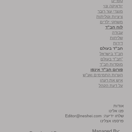
ספרים
יודאיקה ונוי
מוצרי עור רובר
ציציות וטליתות
משחקי ילדים
לוח חב"ד
עבודה
שליחות
דירות
חב"ד בעולם
חב"ד בישראל
"חב"ד בעולם
מוסדות חב"ד
פורום חב"ד אינפו
הערות התמימים ואנ"ש
איש את רעהו
על דעת הקהל
אודות
פנו אלינו
שלחו ידיעה:
Editor@neshei.com
פרסמו אצלינו
Managed By: