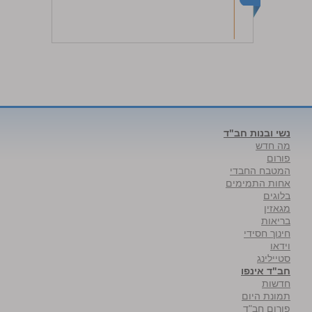
נשי ובנות חב"ד
מה חדש
פורום
המטבח החבדי
אחות התמימים
בלוגים
מגאזין
בריאות
חינוך חסידי
וידאו
סטיילינג
חב"ד אינפו
חדשות
תמונת היום
פורום חב"ד