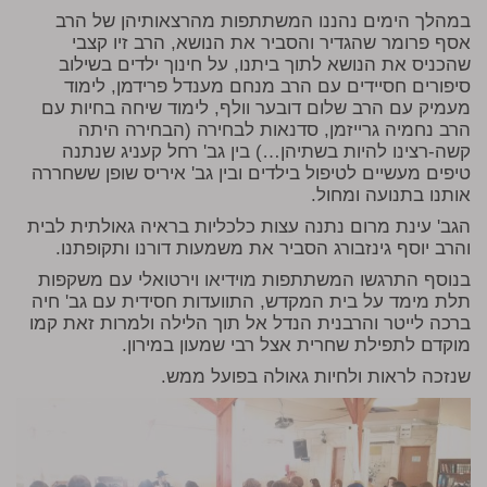
במהלך הימים נהננו המשתתפות מהרצאותיהן של הרב
אסף פרומר שהגדיר והסביר את הנושא, הרב זיו קצבי
שהכניס את הנושא לתוך ביתנו, על חינוך ילדים בשילוב
סיפורים חסיידים עם הרב מנחם מענדל פרידמן, לימוד
מעמיק עם הרב שלום דובער וולף, לימוד שיחה בחיות עם
הרב נחמיה גרייזמן, סדנאות לבחירה (הבחירה היתה
קשה-רצינו להיות בשתיהן…) בין גב' רחל קעניג שנתנה
טיפים מעשיים לטיפול בילדים ובין גב' איריס שופן ששחררה
אותנו בתנועה ומחול.
הגב' עינת מרום נתנה עצות כלכליות בראיה גאולתית לבית
והרב יוסף גינזבורג הסביר את משמעות דורנו ותקופתנו.
בנוסף התרגשו המשתתפות מוידיאו וירטואלי עם משקפות
תלת מימד על בית המקדש, התוועדות חסידית עם גב' חיה
ברכה לייטר והרבנית הנדל אל תוך הלילה ולמרות זאת קמו
מוקדם לתפילת שחרית אצל רבי שמעון במירון.
שנזכה לראות ולחיות גאולה בפועל ממש.