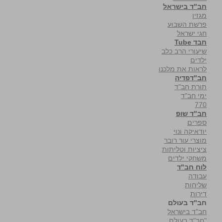
חב"ד בישראל
מגזין
פרשת השבוע
חגי ישראל
חבד Tube
שיעורי הרב כלב
ילדים
לראות את מלכנו
חב"דפדיה
תורת חב"ד
ימי חב"ד
770
חב"ד שופ
ספרים
יודאיקה ונוי
מוצרי עור רובר
ציציות וטליתות
משחקי ילדים
לוח חב"ד
עבודה
שליחות
דירות
חב"ד בעולם
חב"ד בישראל
"חב"ד בעולם