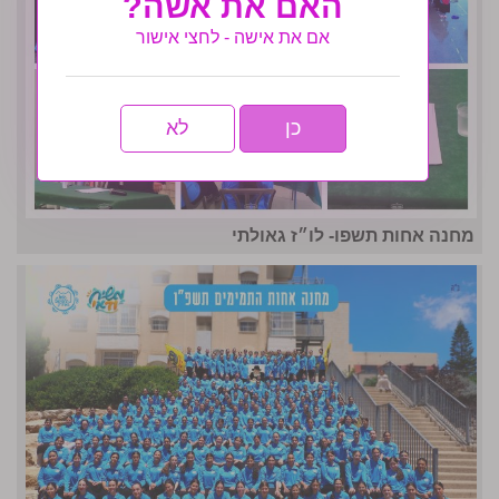
האם את אשה?
אם את אישה - לחצי אישור
כן
לא
מחנה אחות תשפו- לו״ז גאולתי