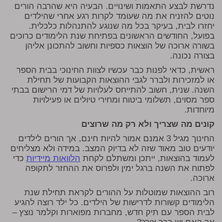
נדרשת לבצע התאמות ושינויים. הבעיה היא שהרבה הורים
נוטים להזניח את מה שעומד לקרות רגע אחרי שהילדים
יחזרו לבית, בעיקר בכל מה שנוגע להתנהלות כלכלית.
בפועל, החודשים הראשונים בפתיחת שנת הלימודים כרוכים
בשורה ארוכה של הוצאות כספיות וחשוב להתכונן אליהן
בצורה נכונה.
ראשית, כדאי לפנות כבר עכשיו לצוות החינוכי בבית הספר
או למזכירות ולברר לגבי ההוצאות הקבועות של תחילת
השנה. שנית, חשוב להתייחס לעלויות של דמי הרישום בבתי
ספר מסוים, תשלומי ביטוח ומחירי טיולים או פעילויות
מיוחדות.
קונים מה שצריך ולא רק מה שרוצים
החינוך מגיל 3 אמנם אמור להיות חינם, אך הורים לילדים
יודעים טוב מאוד שזה לא בדיוק המצב. במידה ולא מצליחים
לעמוד בהוצאות, ייתכן ומשתלם לקחת
הלוואות מיידיות
כדי
לפתוח את השנה ברגל ימין ולפרוס את ההחזר לתקופה
ארוכה.
רוב ההוצאות שמוטלות על ההורים לקראת תחילת שנת
הלימודים קשורות לדרישות של הילדים. כל ילד רוצה להגיע
לבית הספר עם תיק חדש, מחברות מפוארות וקלמר נוצץ –