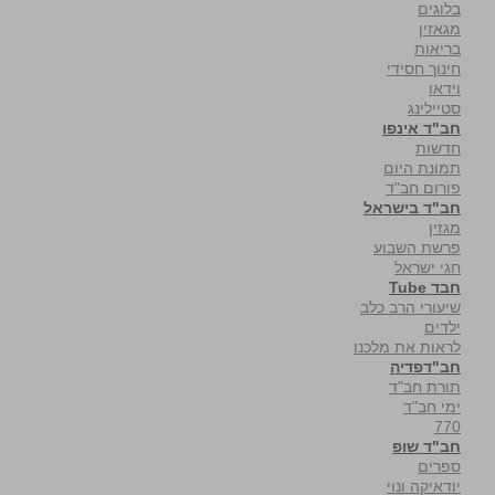
בלוגים
מגאזין
בריאות
חינוך חסידי
וידאו
סטיילינג
חב"ד אינפו
חדשות
תמונת היום
פורום חב"ד
חב"ד בישראל
מגזין
פרשת השבוע
חגי ישראל
חבד Tube
שיעורי הרב כלב
ילדים
לראות את מלכנו
חב"דפדיה
תורת חב"ד
ימי חב"ד
770
חב"ד שופ
ספרים
יודאיקה ונוי