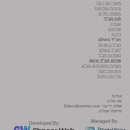
מוצרי עור רובר
ציציות וטליתות
משחקי ילדים
לוח חב"ד
עבודה
שליחות
דירות
חב"ד בעולם
חב"ד בישראל
"חב"ד בעולם
מוסדות חב"ד
פורום חב"ד אינפו
הערות התמימים ואנ"ש
איש את רעהו
על דעת הקהל
אודות
פנו אלינו
שלחו ידיעה:
Editor@neshei.com
פרסמו אצלינו
Managed By:
Developed By: