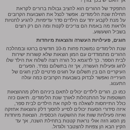
אך האם יש בכך צורך?
התפקיד של ההורים הוא להציב גבולות ברורים לקראת
תחילת שנת הלימודים. אפשר לנצל את השבועות הקרובים
על מנת לקבוע יחד עם הילדים סדר עדיפויות, להגיע לחנויות
ולראות מה באמת הם צריכים לקנות ומה הם רק רוצים
בשביל השעשוע.
חוגים, פעילויות העשרה והוצאות מיוחדות
שנת הלימודים נמשכת פחות מ-10 חודשים ברוטו ובמהלכה
ההורים מתמודדים עם המון הוצאות שלא קשורות ישירות
לבית הספר. כך לדוגמא כל הורה רוצה לשלוח את הילד שלו
לחוג ופעילות העשרה, אך זה בתשלום נפרד. הפערים
העיקריים הם בין תשלום על חוגים פרטיים לבין חוגים של
העירייה ואפשר לבדוק בשבועות הקרובים כמה עולה
התענוג.
כמו כן, הורים לילדים יכולים לתאם ביניהם חלק מההוצאות
השוטפות על ההתנהלות לאורך שנת הלימודים. תיאום כזה
כולל התייחסות לשאלה מי לוקח את הילדים לבית ספר,
איזה סידורי הסעות יכולים לסייע לחסוך דלק והוצאות אחזקה
ואיזה פעילויות שוות את ההשקעה הכספית. הוצאות מיוחדות
מן הסוג הזה אולי נראות קטנות בתחילת השנה, אך עד
הקיץ הבא הן צפויות להצטבר ולגדול.