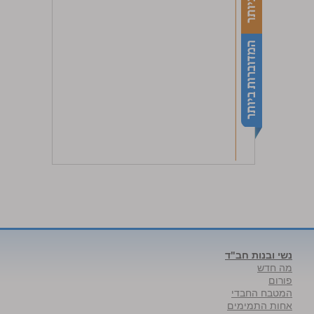
נשי ובנות חב"ד
מה חדש
פורום
המטבח החבדי
אחות התמימים