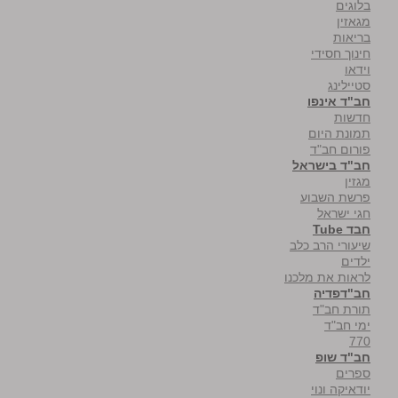
בלוגים
מגאזין
בריאות
חינוך חסידי
וידאו
סטיילינג
חב"ד אינפו
חדשות
תמונת היום
פורום חב"ד
חב"ד בישראל
מגזין
פרשת השבוע
חגי ישראל
חבד Tube
שיעורי הרב כלב
ילדים
לראות את מלכנו
חב"דפדיה
תורת חב"ד
ימי חב"ד
770
חב"ד שופ
ספרים
יודאיקה ונוי