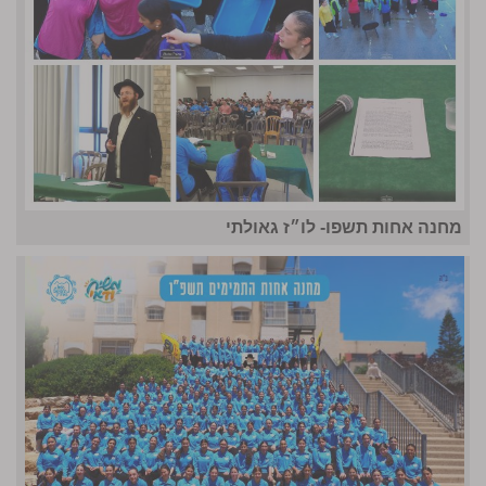
מחנה אחות תשפו- לו״ז גאולתי