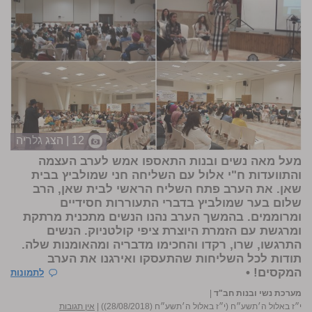
12 | הצג גלריה
מעל מאה נשים ובנות התאספו אמש לערב העצמה
והתוועדות ח"י אלול עם השליחה חני שמולביץ בבית
שאן. את הערב פתח השליח הראשי לבית שאן, הרב
שלום בער שמולביץ בדברי התעוררות חסידיים
ומרוממים. בהמשך הערב נהנו הנשים מתכנית מרתקת
ומרגשת עם הזמרת היוצרת ציפי קולטניוק. הנשים
התרגשו, שרו, רקדו והחכימו מדבריה ומהאומנות שלה.
תודות לכל השליחות שהתעסקו ואירגנו את הערב
המקסים! •
לתמונות
מערכת נשי ובנות חב"ד
|
י״ז באלול ה׳תשע״ח (י״ז באלול ה׳תשע״ח (28/08/2018))
|
אין תגובות