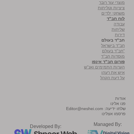
מוצרי עור רובר
ציציות וטליתות
משחקי ילדים
לוח חב"ד
עבודה
שליחות
דירות
חב"ד בעולם
חב"ד בישראל
"חב"ד בעולם
מוסדות חב"ד
פורום חב"ד אינפו
הערות התמימים ואנ"ש
איש את רעהו
על דעת הקהל
אודות
פנו אלינו
שלחו ידיעה:
Editor@neshei.com
פרסמו אצלינו
Managed By:
Developed By: