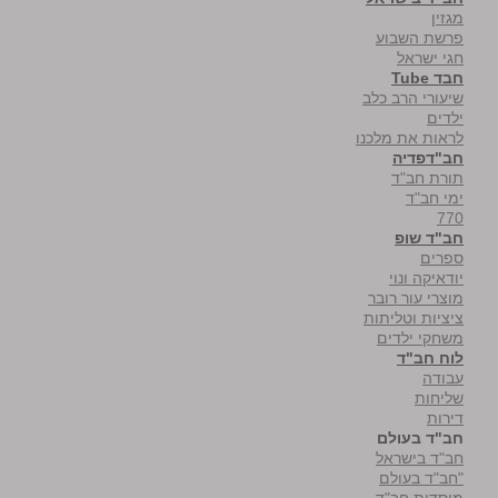
מגזין
פרשת השבוע
חגי ישראל
חבד Tube
שיעורי הרב כלב
ילדים
לראות את מלכנו
חב"דפדיה
תורת חב"ד
ימי חב"ד
770
חב"ד שופ
ספרים
יודאיקה ונוי
מוצרי עור רובר
ציציות וטליתות
משחקי ילדים
לוח חב"ד
עבודה
שליחות
דירות
חב"ד בעולם
חב"ד בישראל
"חב"ד בעולם
מוסדות חב"ד