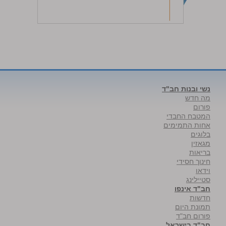
נשי ובנות חב"ד
מה חדש
פורום
המטבח החבדי
אחות התמימים
בלוגים
מגאזין
בריאות
חינוך חסידי
וידאו
סטיילינג
חב"ד אינפו
חדשות
תמונת היום
פורום חב"ד
חב"ד בישראל