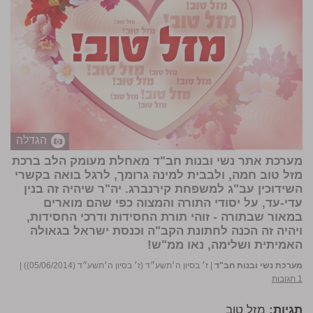
הגדלה
מערכת אתר נשי ובנות חב"ד מאחלת מעומק הלב ברכת
מזל טוב חמה, ולבבית ל
מינה גרומך
, לרגל בואה בקשרי
השידוכין עב"ג למשפחת
קירנברג
. יה"ר שיהיה זה בנין
עדי-עד, על יסודי התורה והמצוה כפי שהם מוארים
במאור שבתורה - זוהי תורת החסידות ודרכי החסידות,
ויהיה זה הכנה לחתונת הקב"ה וכנסת ישראל בגאולה
האמיתית ושלימה, נאו ממ"ש!
מערכת נשי ובנות חב"ד
|
ז׳ בסיון ה׳תשע״ד (ז׳ בסיון ה׳תשע״ד (05/06/2014))
|
1 תגובות
תגיות:
מזל טוב