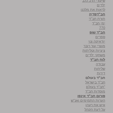
שיעורי הרב כלב
ילדים
לראות את מלכנו
חב"דפדיה
תורת חב"ד
ימי חב"ד
770
חב"ד שופ
ספרים
יודאיקה ונוי
מוצרי עור רובר
ציציות וטליתות
משחקי ילדים
לוח חב"ד
עבודה
שליחות
דירות
חב"ד בעולם
חב"ד בישראל
"חב"ד בעולם
מוסדות חב"ד
פורום חב"ד אינפו
הערות התמימים ואנ"ש
איש את רעהו
על דעת הקהל