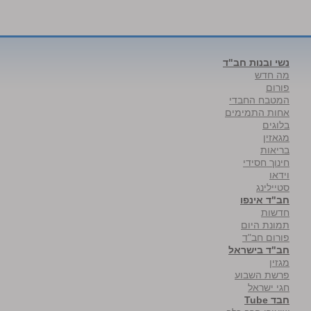
נשי ובנות חב"ד
מה חדש
פורום
המטבח החבדי
אחות התמימים
בלוגים
מגאזין
בריאות
חינוך חסידי
וידאו
סטיילינג
חב"ד אינפו
חדשות
תמונת היום
פורום חב"ד
חב"ד בישראל
מגזין
פרשת השבוע
חגי ישראל
חבד Tube