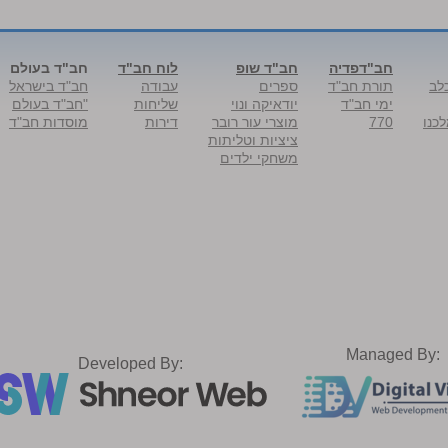
חב"דפדיה
חב"ד שופ
לוח חב"ד
חב"ד בעולם
לב
תורת חב"ד
ספרים
עבודה
חב"ד בישראל
ימי חב"ד
יודאיקה ונוי
שליחות
"חב"ד בעולם
כנו
770
מוצרי עור רובר
דירות
מוסדות חב"ד
ציציות וטליתות
משחקי ילדים
Managed By:
Developed By: