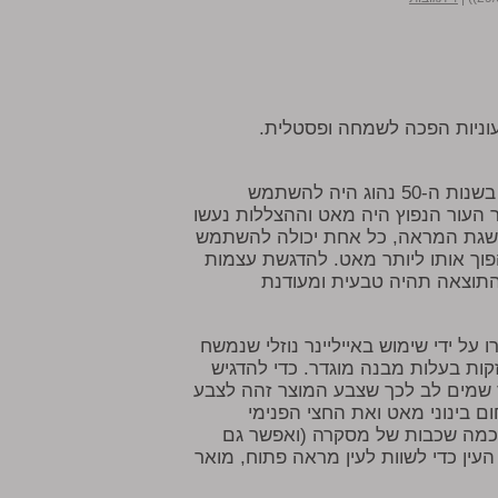
וניות הפכה לשמחה ופסטלית
הבסיס לכל איפור בסגנון הפיפטיז הוא מראה עור מושלם. בשנות ה-50 נהוג היה להשתמש
ר העור הנפוץ היה מאט וההצללות נעשו
להשגת המראה, כל אחת יכולה להשתמש
הפוך אותו ליותר מאט. להדגשת עצמות
התוצאה תהיה טבעית ומעודנת
 יצרו על ידי שימוש באייליינר נוזלי שנמשח
קות בעלות מבנה מוגדר. כדי להדגיש
 שמים לב לכך שצבע המוצר זהה לצבע
ם בינוני מאט ואת החצי הפנימי
פו כמה שכבות של מסקרה (ואפשר גם
העין כדי לשוות לעין מראה פתוח, מואר