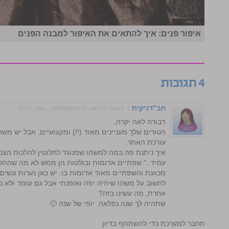
איפור פנים: איך להתאים את האיפור למבנה הפנים
4 תגובות
חב"דניקית
ו׳ בתשרי ה׳תשע״ה (30/09/2014) בשעה 21:17
דבורה לאה יקרה,
הטורים שלך מעניינים מאוד (!!) ומקצועיים, אבל יש משה
עורכת האתר.
איך ניתנת פה במה למשהו שמנוגד לחלוטין להלכות הצ
עמיד.." שפתיים אדומות ובולטות הן ממש לא מה שההלכה
מכוונת והשפתיים מאוד אדומות בו. יש כאן נערות ונשים צ
לחשוב על משהו שיהיה יפה ואופנתי אבל גם עומד ולא נ
אחרת, מה עשינו בזה?
שתהיה לך שנה נפלאה. יופי של שנה 🙂
התחבר למערכת כדי להשתתף בדיון