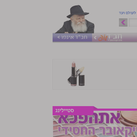
 לעולם ועד
חב"ד אינפו >