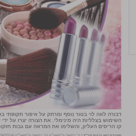
דבורה לאה לוי
השימוש בצלליות היה מינימלי. את הצורה יצרו על ידי 
קו הריסים העליון, והשלימו את המראה עם גבות חזקו
מערכת נשי ובנות חב"ד
|
ה׳ בתשרי ה׳תשע״ה (ה׳ בתשרי ה׳תשע״ה (29/09/2014))