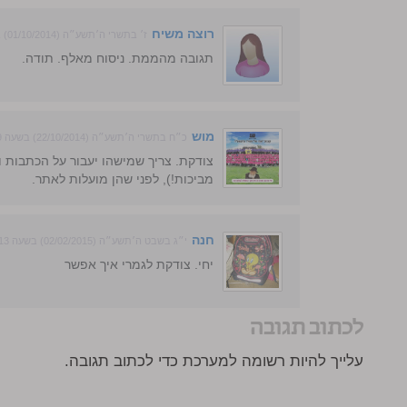
רוצה משיח
ז׳ בתשרי ה׳תשע״ה (01/10/2014) בשעה 16:37
תגובה מהממת. ניסוח מאלף. תודה.
מוש
כ״ח בתשרי ה׳תשע״ה (22/10/2014) בשעה 18:29
צודקת. צריך שמישהו יעבור על הכתבות ו
מביכות!), לפני שהן מועלות לאתר.
חנה
י״ג בשבט ה׳תשע״ה (02/02/2015) בשעה 19:13
יחי. צודקת לגמרי איך אפשר
לכתוב תגובה
עלייך להיות רשומה למערכת כדי לכתוב תגובה.