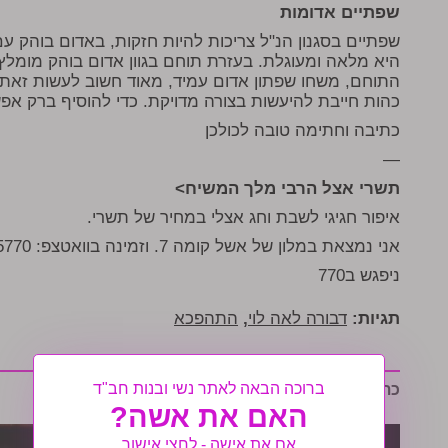
שפתיים אדומות
שפתיים בסגנון הנ"ל צריכות להיות חזקות, באדום בוהק ע
היא מלאה ומעוגלת. בעזרת תוחם בגוון אדום בוהק מומל
התוחם, משחו שפתון אדום עמיד, מאוד חשוב לעשות זאת
כהות חייבת להיעשות בצורה מדויקת. כדי להוסיף ברק אפ
כתיבה וחתימה טובה לכולכן
—
<תשרי אצל הרבי מלך המשיח
.איפור חגיגי לשבת וחג אצלי במחיר של תשרי
אני נמצאת במלון של אשל קומה 7. וזמינה בוואטצפ: 052-7365770
ניפגש ב770
תגיות:
דבורה לאה לוי
,
התהפכא
ברוכה הבאה לאתר נשי ובנות חב"ד
כתבות נוספות שיעניינו אותך:
האם את אשה?
אם את אישה - לחצי אישור