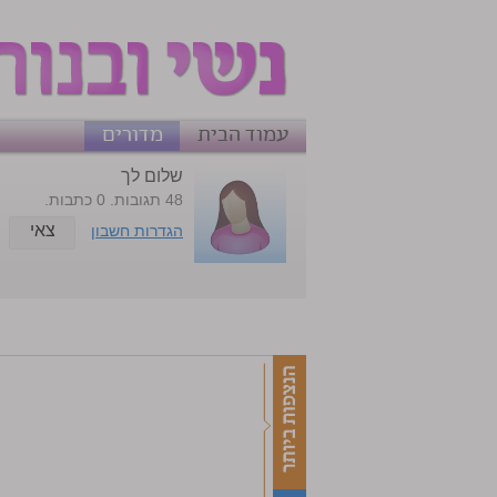
עמוד הבית
מדורים
שלום לך
48 תגובות. 0 כתבות.
צאי
הגדרות חשבון