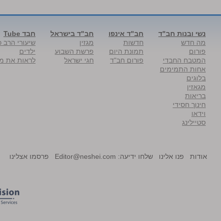
נשי ובנות חב"ד
חב"ד אינפו
חב"ד בישראל
חבד Tube
מה חדש
חדשות
מגזין
שיעורי הרב כ
פורום
תמונת היום
פרשת השבוע
ילדים
המטבח החבדי
פורום חב"ד
חגי ישראל
לראות את מל
אחות התמימים
בלוגים
מגאזין
בריאות
חינוך חסידי
וידאו
סטיילינג
אודות
פנו אלינו
שלחו ידיעה:
Editor@neshei.com
פרסמו אצלינו