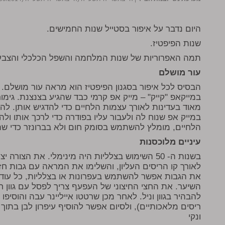
.היום נדבר על איפור בסטייל שנות החמישים
.שנות הפיפטיז
.תמה האפרוריות של שנות המלחמה והשפל הכלכלי והצבע
עור מושלם
במייקאפ "קייק" – מייק אפ קרמי כבד שהגיע בצנצנת. גימו
מאוד בעדינות לאורך עצמות הלחיים כדי להדגיש אותן. 
במייק אפ שנוח לה ולעבור עליו בפודרה כדי לרכך אותו ול
הלחיים, מומלץ להשתמש בסומק חום ולא בברונזר כדי ש
עיניים מלוכסנות
בשנות ה- 50 השימוש בצלליות היה מינימלי. את הצורה
לאורך קו הריסים העליון, והשלימו את המראה עם גבות חז
את הגבות אפשר להשתמש בעפרונות או בצלליות, כל עוד
השיער. את החצי החיצוני של העפעף צריך לפסל עם גוון חו
להבהיר בגוון וניל. לאחר מכן שרטטו אייליינר עבה והוסי
ריסים מלאכותיים), ולסיום אפשר להוסיף עיפרון לבן בתוך 
ונקי