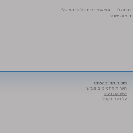
י" נדמה לי ….ומצאתי בבית של סבתא שלי
י מזה ישנה!
פורום חב"ד אינפו
הערות התמימים ואנ"ש
איש את רעהו
על דעת הקהל