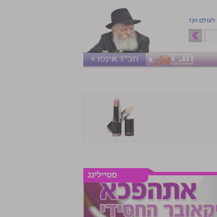
 לעולם ועד
חב"ד אינפו >