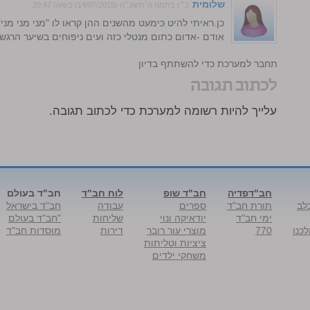
שלומית
כ״ז בתמוז ה׳תשע״ה (14/07/2015) בשעה 20:47
כן.ראיתי להיט כימעט מהשנים ההן קראו לו "מני מני מנ
אודם -אדום כתום מנטלי כזה ועים ניפוחים בשיער הרגשת
התחבר למערכת כדי להשתתף בדיון
לכתוב תגובה
עלייך להיות רשומה למערכת כדי לכתוב תגובה.
חב"דפדיה
חב"ד שופ
לוח חב"ד
חב"ד בעולם
לב
תורת חב"ד
ספרים
עבודה
חב"ד בישראל
ימי חב"ד
יודאיקה ונוי
שליחות
"חב"ד בעולם
כנו
770
מוצרי עור רובר
דירות
מוסדות חב"ד
ציציות וטליתות
משחקי ילדים