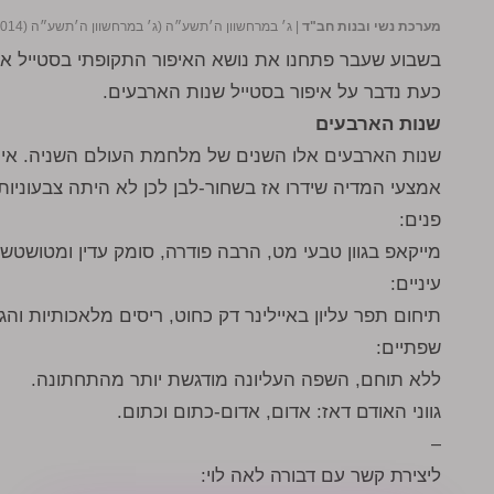
מערכת נשי ובנות חב"ד
|
ג׳ במרחשוון ה׳תשע״ה (ג׳ במרחשוון ה׳תשע״ה (27/10/2014))
בשבוע שעבר פתחנו את נושא האיפור התקופתי בסטייל איפור
כעת נדבר על איפור בסטייל שנות הארבעים.
שנות הארבעים
שנות הארבעים אלו השנים של מלחמת העולם השניה. איכ
אמצעי המדיה שידרו אז בשחור-לבן לכן לא היתה צבעוניות
פנים:
מייקאפ בגוון טבעי מט, הרבה פודרה, סומק עדין ומטושטש
עיניים:
תיחום תפר עליון באיילינר דק כחוט, ריסים מלאכותיות וה
שפתיים:
ללא תוחם, השפה העליונה מודגשת יותר מהתחתונה.
גווני האודם דאז: אדום, אדום-כתום וכתום.
–
ליצירת קשר עם דבורה לאה לוי: