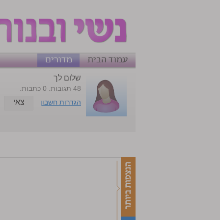
עמוד הבית
מדורים
שלום לך
48 תגובות. 0 כתבות.
צאי
הגדרות חשבון