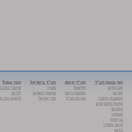
נשי ובנות חב"ד
חב"ד אינפו
חב"ד בישראל
חבד Tube
מה חדש
חדשות
מגזין
שיעורי הרב כ
פורום
תמונת היום
פרשת השבוע
ילדים
המטבח החבדי
פורום חב"ד
חגי ישראל
לראות את מל
אחות התמימים
בלוגים
מגאזין
בריאות
חינוך חסידי
וידאו