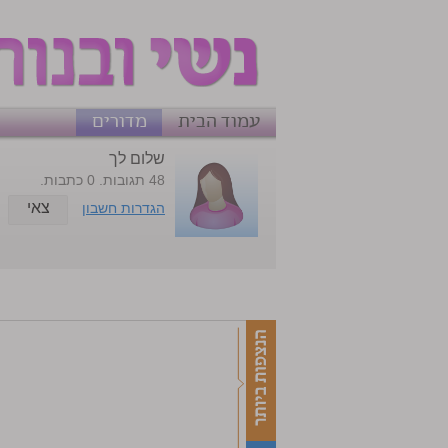
עמוד הבית
מדורים
שלום לך
48 תגובות. 0 כתבות.
צאי
הגדרות חשבון