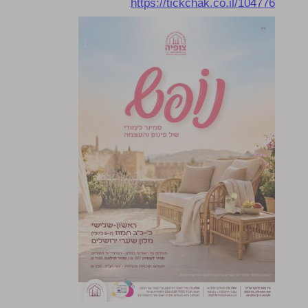
https://tickchak.co.il/104776