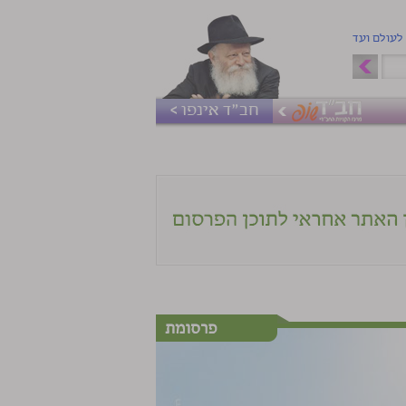
 לעולם ועד
חב"ד אינפו >