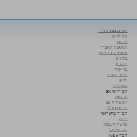
נשי ובנות חב"ד
מה חדש
פורום
המטבח החבדי
אחות התמימים
בלוגים
מגאזין
בריאות
חינוך חסידי
וידאו
סטיילינג
חב"ד אינפו
חדשות
תמונת היום
פורום חב"ד
חב"ד בישראל
מגזין
פרשת השבוע
חגי ישראל
חבד Tube