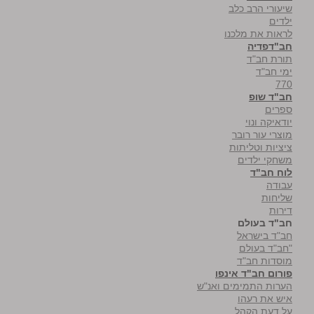
שיעורי הרב כלב
ילדים
לראות את מלכנו
חב"דפדיה
תורת חב"ד
ימי חב"ד
770
חב"ד שופ
ספרים
יודאיקה ונוי
מוצרי עור רובר
ציציות וטליתות
משחקי ילדים
לוח חב"ד
עבודה
שליחות
דירות
חב"ד בעולם
חב"ד בישראל
"חב"ד בעולם
מוסדות חב"ד
פורום חב"ד אינפו
הערות התמימים ואנ"ש
איש את רעהו
על דעת הקהל