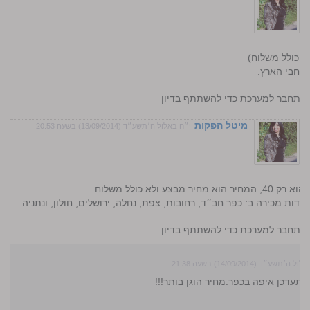
רחבי הארץ.
התחבר למערכת כדי להשתתף בדיון
מיטל הפקות
י״ח באלול ה׳תשע״ד (13/09/2014) בשעה 20:53
ע ולא כולל משלוח.
קודות מכירה ב: כפר חב״ד, רחובות, צפת, נחלה, ירושלים, חולון, ונתניה.
התחבר למערכת כדי להשתתף בדיון
ה׳תשע״ד (14/09/2014) בשעה 21:38
תעדכן איפה בכפר.מחיר הוגן בותר!!!