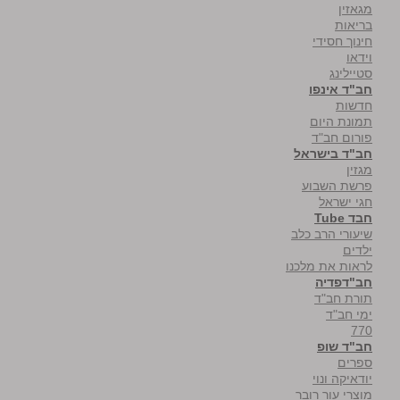
מגאזין
בריאות
חינוך חסידי
וידאו
סטיילינג
חב"ד אינפו
חדשות
תמונת היום
פורום חב"ד
חב"ד בישראל
מגזין
פרשת השבוע
חגי ישראל
חבד Tube
שיעורי הרב כלב
ילדים
לראות את מלכנו
חב"דפדיה
תורת חב"ד
ימי חב"ד
770
חב"ד שופ
ספרים
יודאיקה ונוי
מוצרי עור רובר