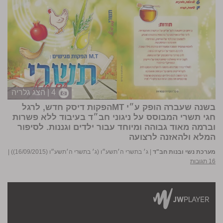
4 | הצג גלריה
בשנה שעברה הופק ע״י MTהפקות דיסק חדש, לרגל
חגי תשרי המבוסס על ניגוני חב״ד בעיבוד ללא פשרות
וברמה מאוד גבוהה ומיוחד עבור ילדים וגננות.
לסיפור
המלא ולהאזנה לרצועה
מערכת נשי ובנות חב"ד
|
ג׳ בתשרי ה׳תשע״ו (ג׳ בתשרי ה׳תשע״ו (16/09/2015))
|
16 תגובות