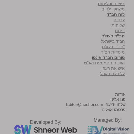
ציציות וטליתות
משחקי ילדים
לוח חב"ד
עבודה
שליחות
דירות
חב"ד בעולם
חב"ד בישראל
"חב"ד בעולם
מוסדות חב"ד
פורום חב"ד אינפו
הערות התמימים ואנ"ש
איש את רעהו
על דעת הקהל
אודות
פנו אלינו
שלחו ידיעה:
Editor@neshei.com
פרסמו אצלינו
Managed By:
Developed By: