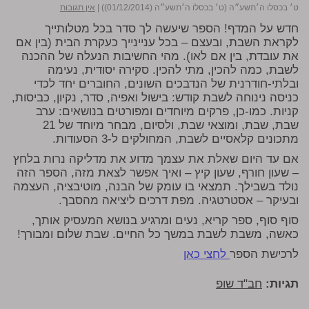
ט׳ בכסלו ה׳תשע״ה (ט׳ בכסלו ה׳תשע״ה (01/12/2014))
|
אין תגובות
חדש על המדף! הספר שיעשה לך סדר בכל מטלותייך
לקראת השבת, ובעצם – בכל עניינייך כעקרת הבית (בין אם
את עובדת, בין אם לאו). מהי החשיבות הנעלה של ההכנה
לשבת, כמה להכין, מתי להכין. סקירה יסודית, נעימה
ובלתי-חודרנית של הנדבכים השונים, החוברים יחד לכדי
כניסה נינוחה לשבת קודש: בישול ואפיה, סדר, נקיון, כביסות,
קניות. כמו-כן, פרקים מיוחדים ומפורטים בנושאים: ערב
שבת, שבת, ומוצאי שבת, ולסיום, מבחר מיוחד של 21
מתכונים קלאסיים לשבת, המחולקים ל-3 הסעודות.
אם עד היום שאלת את עצמך מדוע את מדליקה נרות בלחץ
– שעון חורף, שעון קיץ – ואיך אפשר לצאת מזה, הספר הזה
נולד בשבילך. תמצאי בו עומק של הבנה, מוטיבציה, העצמה
ובעיקר – אסטרטגיה. מפת דרכים ליציאה מהסבך.
סוף סוף, ספר קריא, נעים ומרגיע בנושא המעסיק אותך,
כאשה, משבת לשבת במשך כל החיים. שבת שלום ומבורך!
לרכישת הספר
לחצי כאן
תגיות:
חב"ד שופ