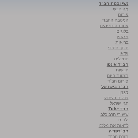
נשי ובנות חב"ד
מה חדש
פורום
המטבח החבדי
אחות התמימים
בלוגים
מגאזין
בריאות
חינוך חסידי
וידאו
סטיילינג
חב"ד אינפו
חדשות
תמונת היום
פורום חב"ד
חב"ד בישראל
מגזין
פרשת השבוע
חגי ישראל
חבד Tube
שיעורי הרב כלב
ילדים
לראות את מלכנו
חב"דפדיה
תורת חב"ד