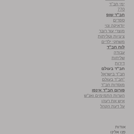
ימי חב"ד
770
חב"ד שופ
ספרים
יודאיקה ונוי
מוצרי עור רובר
ציציות וטליתות
משחקי ילדים
לוח חב"ד
עבודה
שליחות
דירות
חב"ד בעולם
חב"ד בישראל
"חב"ד בעולם
מוסדות חב"ד
פורום חב"ד אינפו
הערות התמימים ואנ"ש
איש את רעהו
על דעת הקהל
אודות
פנו אלינו