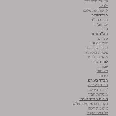
שיעורי הרב כלב
ילדים
לראות את מלכנו
חב"דפדיה
תורת חב"ד
ימי חב"ד
770
חב"ד שופ
ספרים
יודאיקה ונוי
מוצרי עור רובר
ציציות וטליתות
משחקי ילדים
לוח חב"ד
עבודה
שליחות
דירות
חב"ד בעולם
חב"ד בישראל
"חב"ד בעולם
מוסדות חב"ד
פורום חב"ד אינפו
הערות התמימים ואנ"ש
איש את רעהו
על דעת הקהל