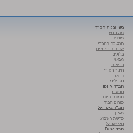
נשי ובנות חב"ד
מה חדש
פורום
המטבח החבדי
אחות התמימים
בלוגים
מגאזין
בריאות
חינוך חסידי
וידאו
סטיילינג
חב"ד אינפו
חדשות
תמונת היום
פורום חב"ד
חב"ד בישראל
מגזין
פרשת השבוע
חגי ישראל
חבד Tube