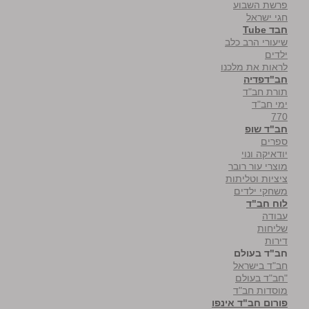
פרשת השבוע
חגי ישראל
חבד Tube
שיעורי הרב כלב
ילדים
לראות את מלכנו
חב"דפדיה
תורת חב"ד
ימי חב"ד
770
חב"ד שופ
ספרים
יודאיקה ונוי
מוצרי עור רובר
ציציות וטליתות
משחקי ילדים
לוח חב"ד
עבודה
שליחות
דירות
חב"ד בעולם
חב"ד בישראל
"חב"ד בעולם
מוסדות חב"ד
פורום חב"ד אינפו