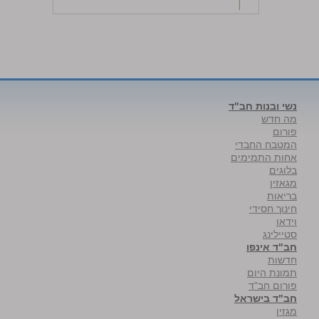
נשי ובנות חב"ד
מה חדש
פורום
המטבח החבדי
אחות התמימים
בלוגים
מגאזין
בריאות
חינוך חסידי
וידאו
סטיילינג
חב"ד אינפו
חדשות
תמונת היום
פורום חב"ד
חב"ד בישראל
מגזין