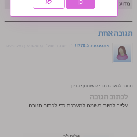
כן
לא
מדוע הישועה שלך מתעכבת?
תגובה אחת
מתגעגעת ל-770!!
י״ד בשבט ה׳תשע״ד (15/01/2014) בשעה 13:28
התחבר למערכת כדי להשתתף בדיון
לכתוב תגובה
עלייך להיות רשומה למערכת כדי לכתוב תגובה.
שלום לך