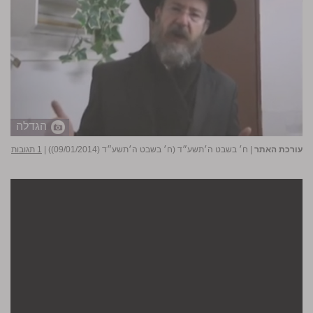
הגדלה
עורכת האתר
|
ח׳ בשבט ה׳תשע״ד (ח׳ בשבט ה׳תשע״ד (09/01/2014))
|
1 תגובות
Error loading player:
No playable sources found