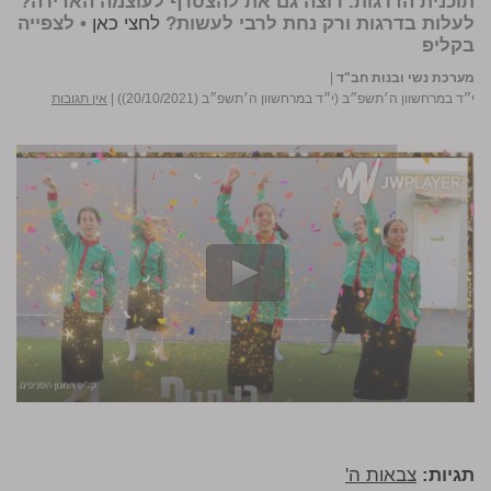
תוכנית הדרגות. רוצה גם את להצטרף לעוצמה האדירה?
לעלות בדרגות ורק נחת לרבי לעשות?
לחצי כאן
• לצפייה
בקליפ
מערכת נשי ובנות חב"ד
|
י״ד במרחשוון ה׳תשפ״ב (י״ד במרחשוון ה׳תשפ״ב (20/10/2021))
|
אין תגובות
תגיות:
צבאות ה'