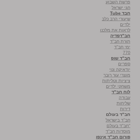
פרשת השבוע
חגי ישראל
חבד Tube
שיעורי הרב כלב
ילדים
לראות את מלכנו
חב"דפדיה
תורת חב"ד
ימי חב"ד
770
חב"ד שופ
ספרים
יודאיקה ונוי
מוצרי עור רובר
ציציות וטליתות
משחקי ילדים
לוח חב"ד
עבודה
שליחות
דירות
חב"ד בעולם
חב"ד בישראל
"חב"ד בעולם
מוסדות חב"ד
פורום חב"ד אינפו