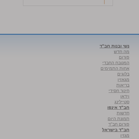
נשי ובנות חב"ד
מה חדש
פורום
המטבח החבדי
אחות התמימים
בלוגים
מגאזין
בריאות
חינוך חסידי
וידאו
סטיילינג
חב"ד אינפו
חדשות
תמונת היום
פורום חב"ד
חב"ד בישראל
מגזין