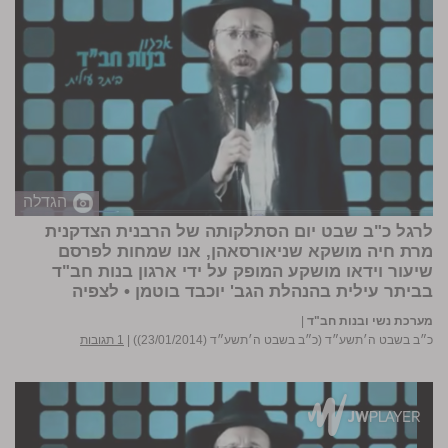
הגדלה
לרגל כ"ב שבט יום הסתלקותה של הרבנית הצדקנית
מרת חיה מושקא שניאורסאהן, אנו שמחות לפרסם
שיעור וידאו מושקע המופק על ידי ארגון בנות חב"ד
בביתר עילית בהנהלת הגב' יוכבד בוטמן • לצפיה
מערכת נשי ובנות חב"ד
|
כ״ב בשבט ה׳תשע״ד (כ״ב בשבט ה׳תשע״ד (23/01/2014))
|
1 תגובות