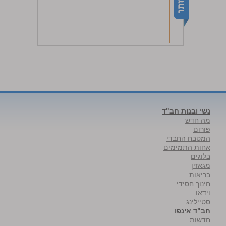
נשי ובנות חב"ד
מה חדש
פורום
המטבח החבדי
אחות התמימים
בלוגים
מגאזין
בריאות
חינוך חסידי
וידאו
סטיילינג
חב"ד אינפו
חדשות