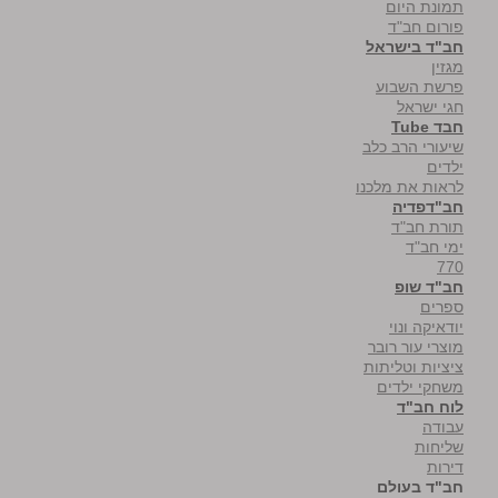
תמונת היום
פורום חב"ד
חב"ד בישראל
מגזין
פרשת השבוע
חגי ישראל
חבד Tube
שיעורי הרב כלב
ילדים
לראות את מלכנו
חב"דפדיה
תורת חב"ד
ימי חב"ד
770
חב"ד שופ
ספרים
יודאיקה ונוי
מוצרי עור רובר
ציציות וטליתות
משחקי ילדים
לוח חב"ד
עבודה
שליחות
דירות
חב"ד בעולם