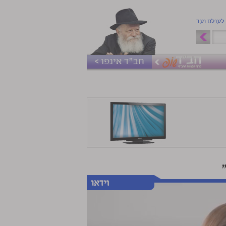
 לעולם ועד
חב"ד אינפו >