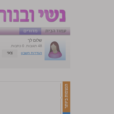
עמוד הבית
מדורים
שלום לך
48 תגובות. 0 כתבות.
צאי
הגדרות חשבון