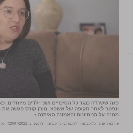
פגה ששרדה כנגד כל הסיכויים ושני ילדים מיוחדים, כ
ונפטר לאחר תקופה של אשפוז. מורן קורס פגשה את ה
ממנה על הניסיונות והאמונה האיתנה •
עורכת האתר
|
כ״א בתמוז ה׳תשפ״ב (כ״א בתמוז ה׳תשפ״ב (20/07/2022))
|
אין