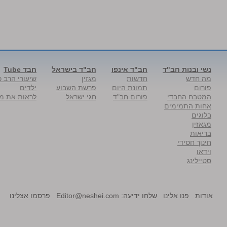
נשי ובנות חב"ד
חב"ד אינפו
חב"ד בישראל
חבד Tube
מה חדש
חדשות
מגזין
שיעורי הרב כ
פורום
תמונת היום
פרשת השבוע
ילדים
המטבח החבדי
פורום חב"ד
חגי ישראל
לראות את מל
אחות התמימים
בלוגים
מגאזין
בריאות
חינוך חסידי
וידאו
סטיילינג
אודות
פנו אלינו
שלחו ידיעה:
Editor@neshei.com
פרסמו אצלינו