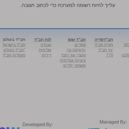
עלייך להיות רשומה למערכת כדי לכתוב תגובה.
חב"דפדיה
חב"ד שופ
לוח חב"ד
חב"ד בעולם
לב
תורת חב"ד
ספרים
עבודה
חב"ד בישראל
ימי חב"ד
יודאיקה ונוי
שליחות
"חב"ד בעולם
כנו
770
מוצרי עור רובר
דירות
מוסדות חב"ד
ציציות וטליתות
משחקי ילדים
Managed By:
Developed By: