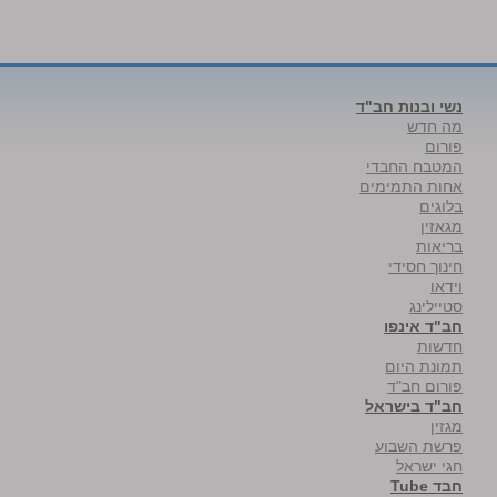
נשי ובנות חב"ד
מה חדש
פורום
המטבח החבדי
אחות התמימים
בלוגים
מגאזין
בריאות
חינוך חסידי
וידאו
סטיילינג
חב"ד אינפו
חדשות
תמונת היום
פורום חב"ד
חב"ד בישראל
מגזין
פרשת השבוע
חגי ישראל
חבד Tube