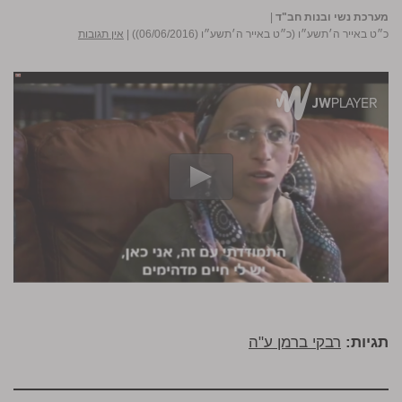
מערכת נשי ובנות חב"ד
|
כ״ט באייר ה׳תשע״ו (כ״ט באייר ה׳תשע״ו (06/06/2016))
|
אין תגובות
תגיות:
רבקי ברמן ע"ה