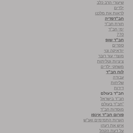
שיעורי הרב כלב
ילדים
לראות את מלכנו
חב"דפדיה
תורת חב"ד
ימי חב"ד
770
חב"ד שופ
ספרים
יודאיקה ונוי
מוצרי עור רובר
ציציות וטליתות
משחקי ילדים
לוח חב"ד
עבודה
שליחות
דירות
חב"ד בעולם
חב"ד בישראל
"חב"ד בעולם
מוסדות חב"ד
פורום חב"ד אינפו
הערות התמימים ואנ"ש
איש את רעהו
על דעת הקהל