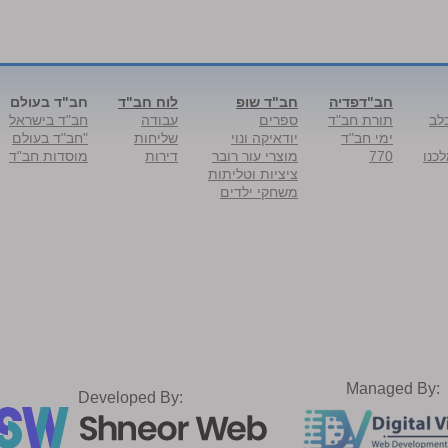
חב"דפדיה
חב"ד שופ
לוח חב"ד
חב"ד בעולם
לב
תורת חב"ד
ספרים
עבודה
חב"ד בישראל
ימי חב"ד
יודאיקה ונוי
שליחות
"חב"ד בעולם
כנו
770
מוצרי עור רובר
דירות
מוסדות חב"ד
ציציות וטליתות
משחקי ילדים
Managed By:
Developed By: