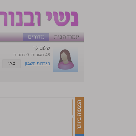
עמוד הבית
מדורים
שלום לך
48 תגובות. 0 כתבות.
צאי
הגדרות חשבון