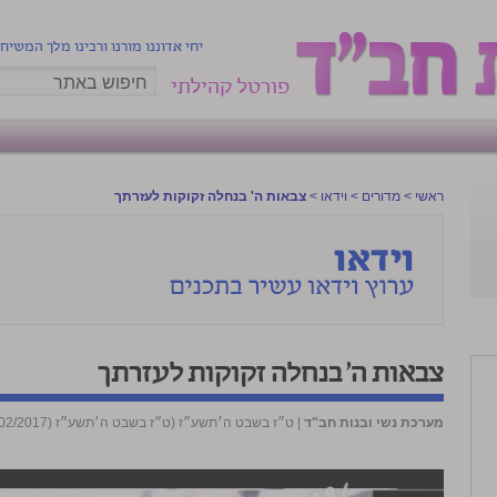
יחי אדוננו מורנו ורבינו מלך המשיח
פורטל קהילתי
ראשי
>
מדורים
>
וידאו
>
צבאות ה' בנחלה זקוקות לעזרתך
צבאות ה' בנחלה זקוקות לעזרתך
מערכת נשי ובנות חב"ד
|
ט״ז בשבט ה׳תשע״ז (ט״ז בשבט ה׳תשע״ז (12/02/2017))