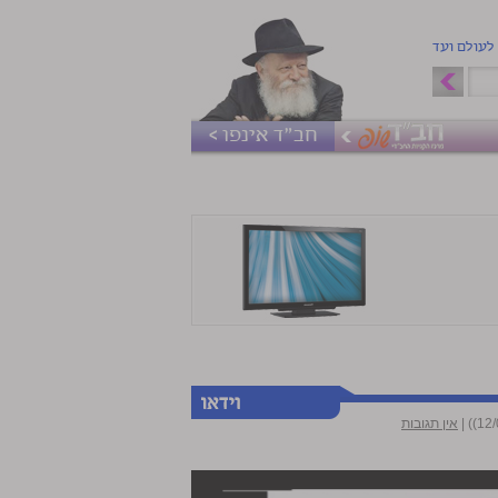
 לעולם ועד
חב"ד אינפו >
|
אין תגובות