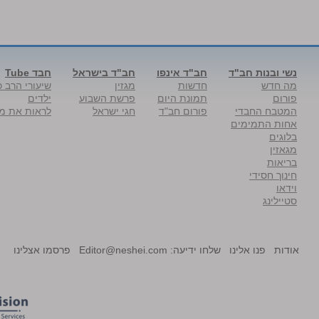
נשי ובנות חב"ד
חב"ד אינפו
חב"ד בישראל
חבד Tube
מה חדש
חדשות
מגזין
שיעורי הרב כ
פורום
תמונת היום
פרשת השבוע
ילדים
המטבח החבדי
פורום חב"ד
חגי ישראל
לראות את מל
אחות התמימים
בלוגים
מגאזין
בריאות
חינוך חסידי
וידאו
סטיילינג
אודות
פנו אלינו
שלחו ידיעה:
Editor@neshei.com
פרסמו אצלינו