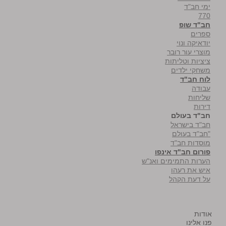
ימי חב"ד
770
חב"ד שופ
ספרים
יודאיקה ונוי
מוצרי עור רובר
ציציות וטליתות
משחקי ילדים
לוח חב"ד
עבודה
שליחות
דירות
חב"ד בעולם
חב"ד בישראל
"חב"ד בעולם
מוסדות חב"ד
פורום חב"ד אינפו
הערות התמימים ואנ"ש
איש את רעהו
על דעת הקהל
אודות
פנו אלינו