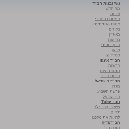
נשי ובנות חב"ד
מה חדש
פורום
המטבח החבדי
אחות התמימים
בלוגים
מגאזין
בריאות
חינוך חסידי
וידאו
סטיילינג
חב"ד אינפו
חדשות
תמונת היום
פורום חב"ד
חב"ד בישראל
מגזין
פרשת השבוע
חגי ישראל
חבד Tube
שיעורי הרב כלב
ילדים
לראות את מלכנו
חב"דפדיה
תורת חב"ד