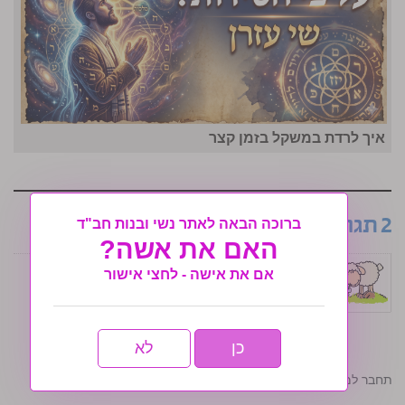
איך לרדת במשקל בזמן קצר
2 תגובות
ברוכה הבאה לאתר נשי ובנות חב"ד
האם את אשה?
שרי
י״ג באייר ה׳תשע״ז (09/05/2017) בשעה 12:20
אם את אישה - לחצי אישור
כן
לא
התחבר למערכת כדי להשתתף בדיון