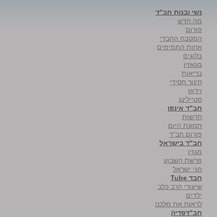
נשי ובנות חב"ד
מה חדש
פורום
המטבח החבדי
אחות התמימים
בלוגים
מגאזין
בריאות
חינוך חסידי
וידאו
סטיילינג
חב"ד אינפו
חדשות
תמונת היום
פורום חב"ד
חב"ד בישראל
מגזין
פרשת השבוע
חגי ישראל
חבד Tube
שיעורי הרב כלב
ילדים
לראות את מלכנו
חב"דפדיה