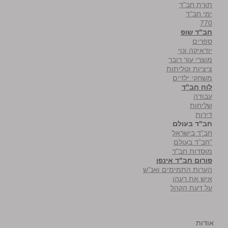
תורת חב"ד
ימי חב"ד
770
חב"ד שופ
ספרים
יודאיקה ונוי
מוצרי עור רובר
ציציות וטליתות
משחקי ילדים
לוח חב"ד
עבודה
שליחות
דירות
חב"ד בעולם
חב"ד בישראל
"חב"ד בעולם
מוסדות חב"ד
פורום חב"ד אינפו
הערות התמימים ואנ"ש
איש את רעהו
על דעת הקהל
אודות