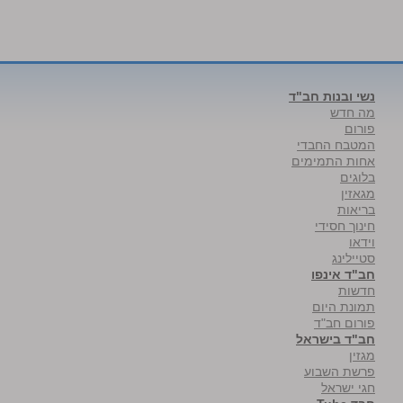
נשי ובנות חב"ד
מה חדש
פורום
המטבח החבדי
אחות התמימים
בלוגים
מגאזין
בריאות
חינוך חסידי
וידאו
סטיילינג
חב"ד אינפו
חדשות
תמונת היום
פורום חב"ד
חב"ד בישראל
מגזין
פרשת השבוע
חגי ישראל