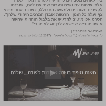
ביד לאחים מסבירים כי הרעיון לסרטון נולד "לאחר
אלפי שיחות עם נשים ונערות שסייענו להם, ושנכנסו
לקשרים מעורבים ולמעשה התבוללו, כשדבר אחד מרכזי
צף ועלה כל הזמן - הרגשת אובדן המרכיב היהודי שלהן".
הסרט אכן מיטיב להדגיש את בלבול הזהויות שחשה
אישה יהודייה שנישאה לבן זוג​ לא יהודי".
מערכת נשי ובנות חב"ד
|
כ״ו בכסלו ה׳תשע״ח (כ״ו בכסלו ה׳תשע״ח (14/12/2017))
|
אין תגובות