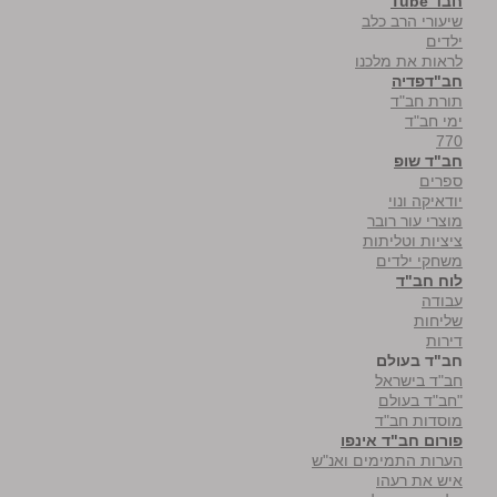
חבד Tube
שיעורי הרב כלב
ילדים
לראות את מלכנו
חב"דפדיה
תורת חב"ד
ימי חב"ד
770
חב"ד שופ
ספרים
יודאיקה ונוי
מוצרי עור רובר
ציציות וטליתות
משחקי ילדים
לוח חב"ד
עבודה
שליחות
דירות
חב"ד בעולם
חב"ד בישראל
"חב"ד בעולם
מוסדות חב"ד
פורום חב"ד אינפו
הערות התמימים ואנ"ש
איש את רעהו