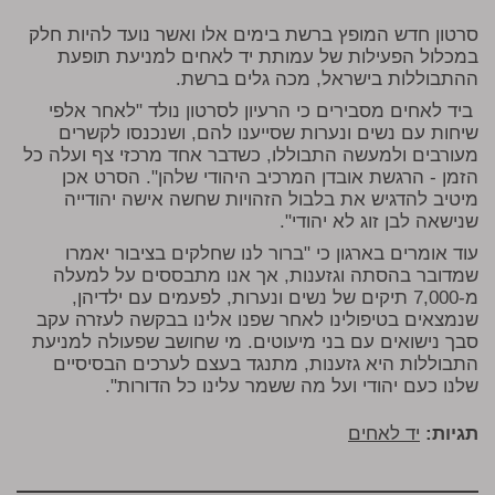
סרטון חדש המופץ ברשת בימים אלו ואשר נועד להיות חלק
במכלול הפעילות של עמותת יד לאחים למניעת תופעת
ההתבוללות בישראל, מכה גלים ברשת.
ב
יד
לאחים
מסבירים כי הרעיון לסרטון נולד "לאחר אלפי
שיחות עם נשים ונערות שסייענו להם, ושנכנסו לקשרים
מעורבים ולמעשה התבוללו, כשדבר אחד מרכזי צף ועלה כל
הזמן - הרגשת אובדן המרכיב היהודי שלהן
"
. הסרט אכן
מיטיב להדגיש את בלבול הזהויות שחשה אישה יהודייה
שנישאה לבן זוג
לא יהודי".
עוד אומרים בארגון כי
"
ברור לנו שחלקים בציבור יאמרו
שמדובר בהסתה וגזענות, אך אנו מתבססים על למעלה
מ-7,000 תיקים של נשים ונערות, לפעמים עם ילדיהן,
שנמצאים בטיפולינו לאחר שפנו אלינו בבקשה לעזרה עקב
סבך נישואים עם בני מיעוטים. מי שחושב שפעולה למניעת
התבוללות היא גזענות, מתנגד בעצם לערכים הבסיסיים
שלנו כעם יהודי ועל מה ששמר עלינו כל הדורות".
תגיות:
יד לאחים