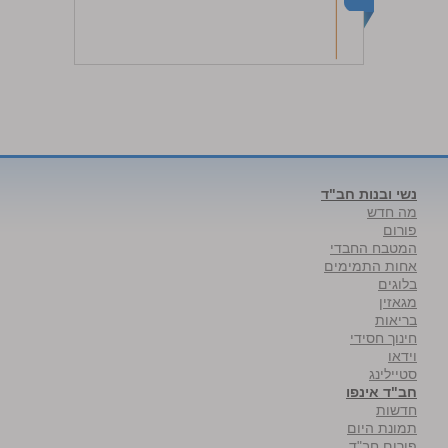
נשי ובנות חב"ד
מה חדש
פורום
המטבח החבדי
אחות התמימים
בלוגים
מגאזין
בריאות
חינוך חסידי
וידאו
סטיילינג
חב"ד אינפו
חדשות
תמונת היום
פורום חב"ד