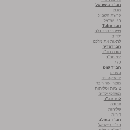
חב"ד בישראל
מגזין
פרשת השבוע
חגי ישראל
חבד Tube
שיעורי הרב כלב
ילדים
לראות את מלכנו
חב"דפדיה
תורת חב"ד
ימי חב"ד
770
חב"ד שופ
ספרים
יודאיקה ונוי
מוצרי עור רובר
ציציות וטליתות
משחקי ילדים
לוח חב"ד
עבודה
שליחות
דירות
חב"ד בעולם
חב"ד בישראל