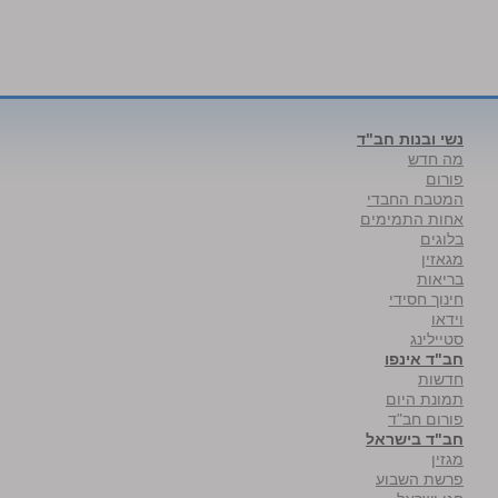
נשי ובנות חב"ד
מה חדש
פורום
המטבח החבדי
אחות התמימים
בלוגים
מגאזין
בריאות
חינוך חסידי
וידאו
סטיילינג
חב"ד אינפו
חדשות
תמונת היום
פורום חב"ד
חב"ד בישראל
מגזין
פרשת השבוע