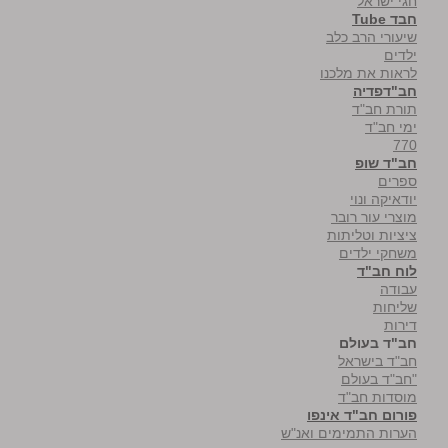
חגי ישראל
חבד Tube
שיעורי הרב כלב
ילדים
לראות את מלכנו
חב"דפדיה
תורת חב"ד
ימי חב"ד
770
חב"ד שופ
ספרים
יודאיקה ונוי
מוצרי עור רובר
ציציות וטליתות
משחקי ילדים
לוח חב"ד
עבודה
שליחות
דירות
חב"ד בעולם
חב"ד בישראל
"חב"ד בעולם
מוסדות חב"ד
פורום חב"ד אינפו
הערות התמימים ואנ"ש