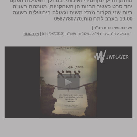
מהזמן הריק זמןחסידי ואיכותי. במהלך הפעילות הפקנו
יחד סרט כאשר הבנות הן השחקניות, מוזמנות בעז"ה
ביום שני הקרוב מרכז משיח וגאולה בירושלים בשעה
19:00 בערב לתרומות:0587780770
מערכת נשי ובנות חב"ד
|
י״א באלול ה׳תשע״ח (י״א באלול ה׳תשע״ח (22/08/2018))
|
אין תגובות