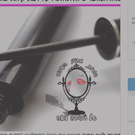
ים
מַן
ֹר