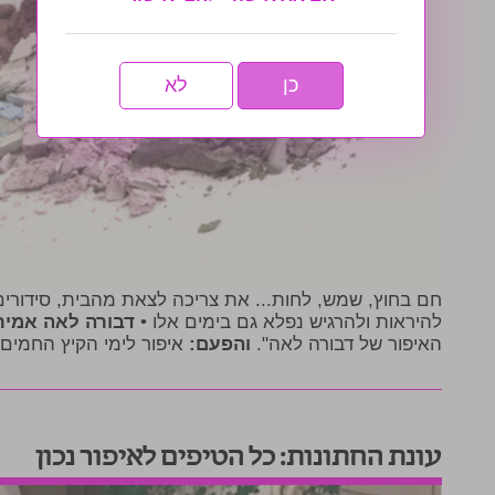
כן
לא
חם בחוץ, שמש, לחות... את צריכה לצאת מהבית, סידורים עב
להיראות ולהרגיש נפלא גם בימים אלו •
דבורה לאה אמיר
האיפור של דבורה לאה".
והפעם:
איפור לימי הקיץ החמים 
עונת החתונות: כל הטיפים לאיפור נכון