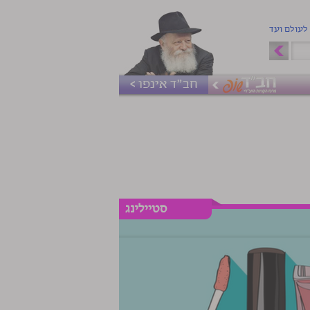
 לעולם ועד
חב"ד אינפו >