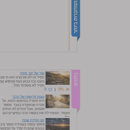
שיר של יום: חסיד
חָסִיד זֶה לֹא פּוֹרְטְרֵט הוּא חַי פָּעִ
בּוֹעֵט נֹכַח בְּכָאן כָּעֵת וּמְחַפֵּשׂ אֱמ
חָסִיד לֹא מָסוֹרָתִי הַכֹּל...
0
|
0%
עצות קדושות של הרבי
היא סיפרה במיפגש ההוא, על
מכרה שניפקדה בעבר מספר
פעמים, אבל ההריון לא החזיק
מעמד. הצעתי לה את בקשת הרבי במיקרים כגון
אלו, ...
יום הולדת שמח
0
|
0%
פְּסוּקֵי נֶחָמָה בַּעֲמִידָה נֹאמַר וְרַבִּ
נוֹהֲגִים שֶׁהַבַּיִת יְסֻדַּר עַל הַכִּסְאוֹ