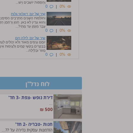
וְהַסַּפּוֹת יוֹשְׁבִים וְיֵשׁ...
0
|
0%
שִׁיר שֶׁל יוֹם: דאלאי גלות
וחוֹלְפוֹת הַשָּׁנִים מִתְרַבִּים הַסִּימָנִ
וְהוּא עֲדַיִן לֹא כָּאן. חַנּוּן וְרַחְמָן הַזְּ
עָבַר מִזְּמַן עַד מָתַי?...
0
|
0%
שיר של יום: לילה ויום
יוֹמָם עֲיֵפִים מְאוֹד וְלֹא יְכוֹלִים לַעֲז
בַּבְּקָרִים בְּקֹשִׁי קָמִים וְלַעֲיֵפוּת אֵין
מָזוֹר וּבַלַּיְלָה...
0
|
0%