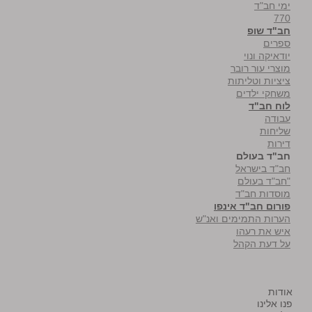
ימי חב"ד
770
חב"ד שופ
ספרים
יודאיקה ונוי
מוצרי עור רובר
ציציות וטליתות
משחקי ילדים
לוח חב"ד
עבודה
שליחות
דירות
חב"ד בעולם
חב"ד בישראל
"חב"ד בעולם
מוסדות חב"ד
פורום חב"ד אינפו
הערות התמימים ואנ"ש
איש את רעהו
על דעת הקהל
אודות
פנו אלינו