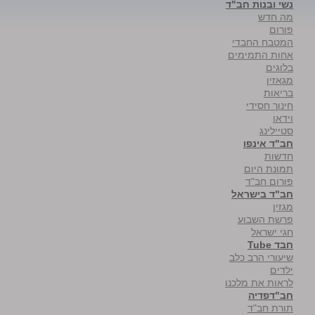
נשי ובנות חב"ד
מה חדש
פורום
המטבח החבדי
אחות התמימים
בלוגים
מגאזין
בריאות
חינוך חסידי
וידאו
סטיילינג
חב"ד אינפו
חדשות
תמונת היום
פורום חב"ד
חב"ד בישראל
מגזין
פרשת השבוע
חגי ישראל
חבד Tube
שיעורי הרב כלב
ילדים
לראות את מלכנו
חב"דפדיה
תורת חב"ד