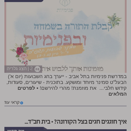
2 | הצג גלריה
במדרשת פנימיות בתל אביב - ייערך בחג השבועות (יום א')
הבעל"ט סמינר מיוחד ומושקע. בתוכנית - שיעורים, סעודות,
קידוש חלבי... את מוזמנת! מהרי להירשם!
• לפרטים
המלאים
קראי עוד
איך חוגגים חגים בצל הקורונה? • בית חב"ד...