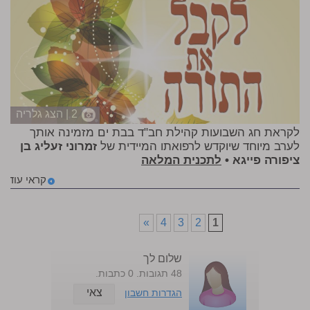
2 | הצג גלריה
לקראת חג השבועות קהילת חב"ד בבת ים מזמינה אותך
לערב מיוחד שיוקדש לרפואתו המיידית של
זמרוני זעליג בן
ציפורה פייגא •
לתכנית המלאה
קראי עוד
»
4
3
2
1
שלום לך
48 תגובות. 0 כתבות.
צאי
הגדרות חשבון