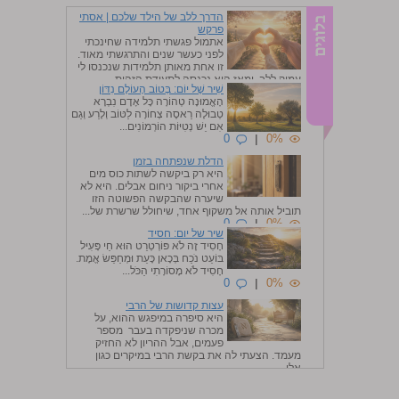
הדרך ללב של הילד שלכם | אסתי
פרקש
אתמול פגשתי תלמידה שחינכתי
לפני כעשר שנים והתרגשתי מאוד.
זו אחת מאותן תלמידות שנכנסו לי
עמוק ללב, ומאז היא נכנסה לתעודת הזהות...
שִׁיר שֶׁל יוֹם: בְּטוֹב הָעוֹלָם נִדּוֹן
0
|
0%
הָאֱמוּנָה טְהוֹרָה כָּל אָדָם נִבְרָא
טְבוּלָה רַאסֶה צְחוֹרָה לַטּוֹב וְלָרַע וְגַם
אִם יֵשׁ נְטִיּוֹת הוֹרְמוֹנִים...
0
|
0%
הדלת שנפתחה בזמן
היא רק ביקשה לשתות כוס מים
אחרי ביקור ניחום אבלים. היא לא
שיערה שהבקשה הפשוטה הזו
תוביל אותה אל משקוף אחד, שיחולל שרשרת של...
0
|
0%
שיר של יום: חסיד
חָסִיד זֶה לֹא פּוֹרְטְרֵט הוּא חַי פָּעִיל
בּוֹעֵט נֹכַח בְּכָאן כָּעֵת וּמְחַפֵּשׂ אֱמֶת.
חָסִיד לֹא מָסוֹרָתִי הַכֹּל...
0
|
0%
עצות קדושות של הרבי
היא סיפרה במיפגש ההוא, על
מכרה שניפקדה בעבר מספר
פעמים, אבל ההריון לא החזיק
מעמד. הצעתי לה את בקשת הרבי במיקרים כגון
אלו, ...
0
|
0%