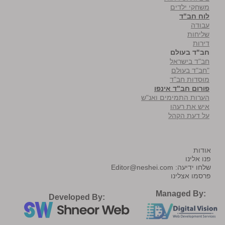
משחקי ילדים
לוח חב"ד
עבודה
שליחות
דירות
חב"ד בעולם
חב"ד בישראל
"חב"ד בעולם
מוסדות חב"ד
פורום חב"ד אינפו
הערות התמימים ואנ"ש
איש את רעהו
על דעת הקהל
אודות
פנו אלינו
שלחו ידיעה:
Editor@neshei.com
פרסמו אצלינו
Managed By:
Developed By: