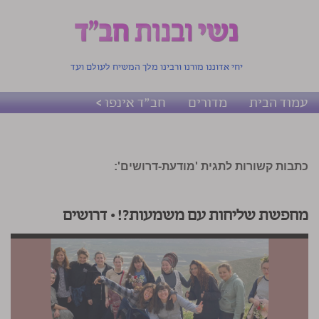
יחי אדוננו מורנו ורבינו מלך המשיח לעולם ועד
עמוד הבית
מדורים
חב"ד אינפו >
כתבות קשורות לתגית 'מודעת-דרושים':
מחפשת שליחות עם משמעות?! • דרושים