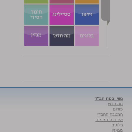
נשי ובנות חב"ד
מה חדש
פורום
המטבח החבדי
אחות התמימים
בלוגים
מגאזין