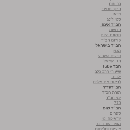
בריאות
חינוך חסידי
וידאו
סטיילינג
חב"ד אינפו
חדשות
תמונת היום
פורום חב"ד
חב"ד בישראל
מגזין
פרשת השבוע
חגי ישראל
חבד Tube
שיעורי הרב כלב
ילדים
לראות את מלכנו
חב"דפדיה
תורת חב"ד
ימי חב"ד
770
חב"ד שופ
ספרים
יודאיקה ונוי
מוצרי עור רובר
ציציות וטליתות