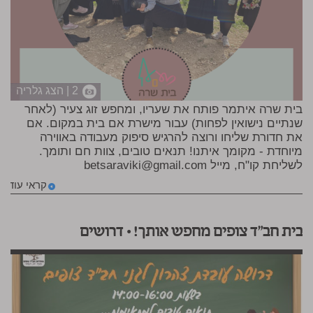
2 | הצג גלריה
בית שרה איתמר פותח את שעריו, ומחפש זוג צעיר (לאחר
שנתיים נישואין לפחות) עבור מישרת אם בית במקום. אם
את חדורת שליחו ורוצה להרגיש סיפוק מעבודה באווירה
מיוחדת - מקומך איתנו! תנאים טובים, צוות חם ותומך.
לשליחת קו"ח, מייל
betsaraviki@gmail.com
קראי עוד
בית חב"ד צופים מחפש אותך! • דרושים