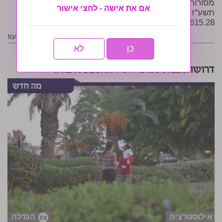
מסורות וחמות למשרה מלאה/חצי משרה לקראת שנת
אם את אישה - לחצי אישור
תשע"ז הבעל"ט. תנאים מעולים למתאימות. לפרטים:
054.21.615.28
קראי עוד
כן
לא
דרושות בנות סמינר לשליחות בפטרבורג
אילוסטרציה
הגדלה