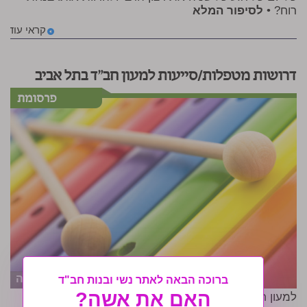
רוח? •
לסיפור המלא
קראי עוד
דרושות מטפלות/סייעות למעון חב"ד בתל אביב
הגדלה
ברוכה הבאה לאתר נשי ובנות חב"ד
האם את אשה?
למעון חב"ד בצפון מרכז תל אביב דרושות מטפלות/סייעות