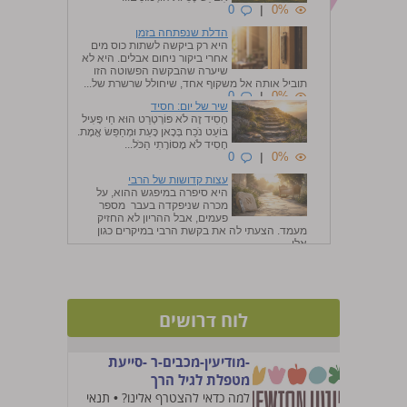
0
|
0%
הדלת שנפתחה בזמן
היא רק ביקשה לשתות כוס מים
אחרי ביקור ניחום אבלים. היא לא
שיערה שהבקשה הפשוטה הזו
תוביל אותה אל משקוף אחד, שיחולל שרשרת של...
0
|
0%
שיר של יום: חסיד
חָסִיד זֶה לֹא פּוֹרְטְרֵט הוּא חַי פָּעִיל
בּוֹעֵט נֹכַח בְּכָאן כָּעֵת וּמְחַפֵּשׂ אֱמֶת.
חָסִיד לֹא מָסוֹרָתִי הַכֹּל...
0
|
0%
עצות קדושות של הרבי
היא סיפרה במיפגש ההוא, על
מכרה שניפקדה בעבר מספר
פעמים, אבל ההריון לא החזיק
מעמד. הצעתי לה את בקשת הרבי במיקרים כגון
אלו, ...
0
|
0%