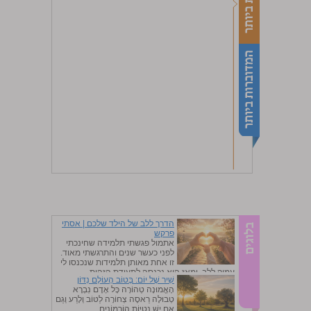
הדרך ללב של הילד שלכם | אסתי
פרקש
אתמול פגשתי תלמידה שחינכתי
לפני כעשר שנים והתרגשתי מאוד.
זו אחת מאותן תלמידות שנכנסו לי
עמוק ללב, ומאז היא נכנסה לתעודת הזהות...
שִׁיר שֶׁל יוֹם: בְּטוֹב הָעוֹלָם נִדּוֹן
0
|
0%
הָאֱמוּנָה טְהוֹרָה כָּל אָדָם נִבְרָא
טְבוּלָה רַאסֶה צְחוֹרָה לַטּוֹב וְלָרַע וְגַם
אִם יֵשׁ נְטִיּוֹת הוֹרְמוֹנִים...