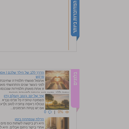
הדרך ללב של הילד שלכם | אסת
פרקש
אתמול פגשתי תלמידה שחינכתי
לפני כעשר שנים והתרגשתי מאוד
זו אחת מאותן תלמידות שנכנסו 
עמוק ללב, ומאז היא נכנסה לתעודת הזהות...
שִׁיר שֶׁל יוֹם: בְּטוֹב הָעוֹלָם נִדּוֹן
0
|
0%
הָאֱמוּנָה טְהוֹרָה כָּל אָדָם נִבְרָא
טְבוּלָה רַאסֶה צְחוֹרָה לַטּוֹב וְלָרַע ו
אִם יֵשׁ נְטִיּוֹת הוֹרְמוֹנִים...
0
|
0%
הדלת שנפתחה בזמן
היא רק ביקשה לשתות כוס מים
אחרי ביקור ניחום אבלים. היא ל