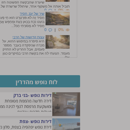
שיערה שהבקשה הפשוטה הזו
תוביל אותה אל משקוף אחד, שיחולל שרשרת של..
0
|
0%
שיר של יום: חסיד
חָסִיד זֶה לֹא פּוֹרְטְרֵט הוּא חַי פָּעִ
בּוֹעֵט נֹכַח בְּכָאן כָּעֵת וּמְחַפֵּשׂ אֱמ
חָסִיד לֹא מָסוֹרָתִי הַכֹּל...
0
|
0%
עצות קדושות של הרבי
היא סיפרה במיפגש ההוא, על
מכרה שניפקדה בעבר מספר
פעמים, אבל ההריון לא החזיק
מעמד. הצעתי לה את בקשת הרבי במיקרים כגון
אלו, ...
0
|
0%