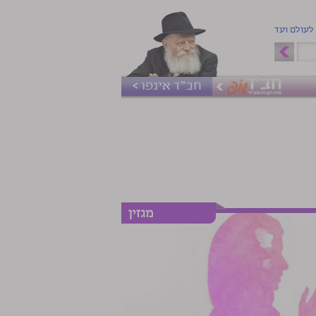
 לעולם ועד
חב"ד אינפו >