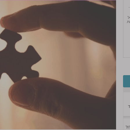
.
יל
ֶת.