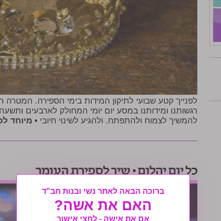
לפנייך קטע שבועי לתיקון המידות בימי הספירה. המטרה ה
רגשותנו ומידותנו במסע יום יומי המחולק לארבעים ותשעה 
להמשיך לצמוח ולהתפתח. ולהגיע לשינוי חיובי
• מיוחד ל
כל יום יהלום • שיר לספירת העומר
ברוכה הבאה לאתר נשי ובנות חב"ד
האם את אשה?
אם את אישה - לחצי אישור