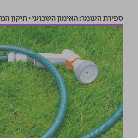
ספירת העומר: האימון השבועי • תיקון המי