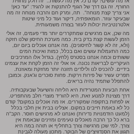
אז מה עושים? קודם כל אין מה לעשות.. זה חלק מחווית
החורף. זה גם דרך של הגוף להתנקות או להגיד: "עד כאן!
אני צריך קצת מנוחה". תה, ומרק חם והרבה מנוחה זה מה
שבעיקר עוזר. הומאופתיה, דיקור ועוד כל מיני שיטות
אלטרנטיביות יכולות לעזור בצורה משמעותית.
מה שכן, אם מרגישים שמתקררים יותר מדי פעמים, זה אולי
הזמן לעשות קצת בדק בית. כמה מערכת החיסון שלנו חזקה
(ולא, זה לא קשור לחיסונים). מה אנחנו אוכלים ביום יום,
כמה התעמלות עושים ואם בכלל, כמות ואיכות המים
ששותים וכמה אנחנו בסטרס (לחץ). בגדול אלו המרכיבים
העיקריים לבריאות נכונה. אז אולי זה הזמן לקחת את עצמינו
בידיים. להכניס לנו ולילדים תזונה יותר מחזקת ומאוזנת.
תפריט עשיר של פירות וירקות. פחות סוכרים וג'אנק. וכמובן
להתפלל שתמיד נהיה בריאים.
אחת הבעיות המטרידות היא הליחה והשיעול שבעקבותיה.
דרך מצוינת למנוע זאת, היא להוריד מוצרי חלב מהתפריט.
או לפחות בתקופה שמקוררים. אז מה אוכלים במקום? קודם
כל לא באמת חייבים במקום. אצלינו בבית אין חלבי בכלל
(למעט הזדמנויות נדירות) ואנחנו לא מרגישים חוסר. הקב"ה
ברא כל כך הרבה מאכלים טעימים ומזינים שבאמת אין
צורך. למי שכן מרגישה צורך בתחליף או תוהה במה היא
תגוון את הסנדוויצ'ים של הבוקר. מתכון מעולה לגבינת