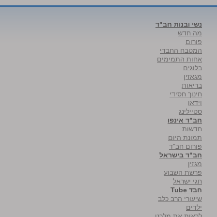
נשי ובנות חב"ד
מה חדש
פורום
המטבח החבדי
אחות התמימים
בלוגים
מגאזין
בריאות
חינוך חסידי
וידאו
סטיילינג
חב"ד אינפו
חדשות
תמונת היום
פורום חב"ד
חב"ד בישראל
מגזין
פרשת השבוע
חגי ישראל
חבד Tube
שיעורי הרב כלב
ילדים
לראות את מלכנו