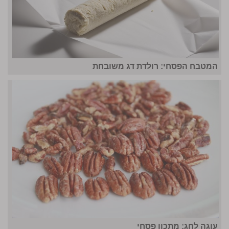
המטבח הפסחי: רולדת דג משובחת
עוגה לחג: מתכון פסחי