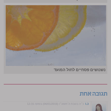
נשנושים פסחיים לחול המועד
תגובה אחת
נ.ו
כ״ה בטבת ה׳תשע״ו (06/01/2016) בשעה 12:15