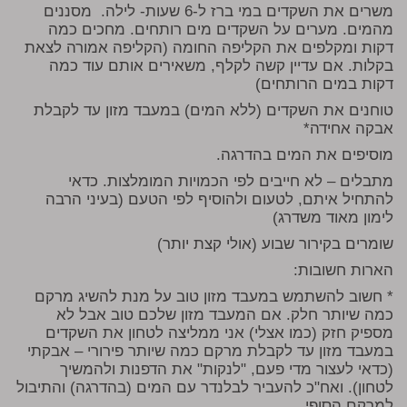
משרים את השקדים במי ברז ל-6 שעות- לילה. מסננים
מהמים. מערים על השקדים מים רותחים. מחכים כמה
דקות ומקלפים את הקליפה החומה (הקליפה אמורה לצאת
בקלות. אם עדיין קשה לקלף, משאירים אותם עוד כמה
דקות במים הרותחים)
טוחנים את השקדים (ללא המים) במעבד מזון עד לקבלת
אבקה אחידה*
מוסיפים את המים בהדרגה.
מתבלים – לא חייבים לפי הכמויות המומלצות. כדאי
להתחיל איתם, לטעום ולהוסיף לפי הטעם (בעיני הרבה
לימון מאוד משדרג)
שומרים בקירור שבוע (אולי קצת יותר)
הארות חשובות:
* חשוב להשתמש במעבד מזון טוב על מנת להשיג מרקם
כמה שיותר חלק. אם המעבד מזון שלכם טוב אבל לא
מספיק חזק (כמו אצלי) אני ממליצה לטחון את השקדים
במעבד מזון עד לקבלת מרקם כמה שיותר פירורי – אבקתי
(כדאי לעצור מדי פעם, "לנקות" את הדפנות ולהמשיך
לטחון). ואח"כ להעביר לבלנדר עם המים (בהדרגה) והתיבול
למרקם הסופי.