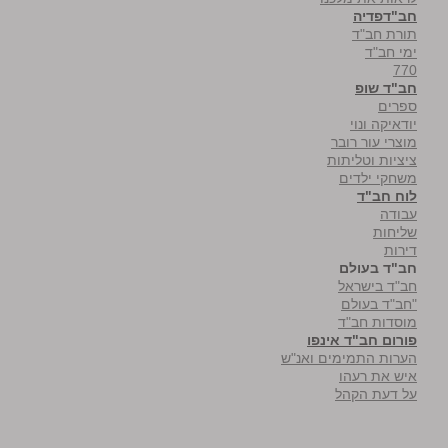
חב"דפדיה
תורת חב"ד
ימי חב"ד
770
חב"ד שופ
ספרים
יודאיקה ונוי
מוצרי עור רובר
ציציות וטליתות
משחקי ילדים
לוח חב"ד
עבודה
שליחות
דירות
חב"ד בעולם
חב"ד בישראל
"חב"ד בעולם
מוסדות חב"ד
פורום חב"ד אינפו
הערות התמימים ואנ"ש
איש את רעהו
על דעת הקהל