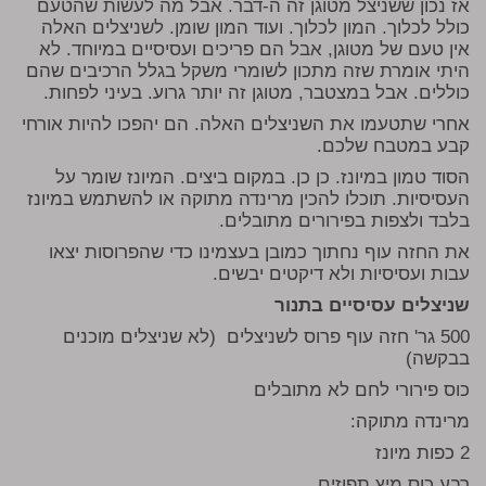
אז נכון ששניצל מטוגן זה ה-דבר. אבל מה לעשות שהטעם
כולל לכלוך. המון לכלוך. ועוד המון שומן. לשניצלים האלה
אין טעם של מטוגן, אבל הם פריכים ועסיסיים במיוחד. לא
היתי אומרת שזה מתכון לשומרי משקל בגלל הרכיבים שהם
כוללים. אבל במצטבר, מטוגן זה יותר גרוע. בעיני לפחות.
אחרי שתטעמו את השניצלים האלה. הם יהפכו להיות אורחי
קבע במטבח שלכם.
הסוד טמון במיונז. כן כן. במקום ביצים. המיונז שומר על
העסיסיות. תוכלו להכין מרינדה מתוקה או להשתמש במיונז
בלבד ולצפות בפירורים מתובלים.
את החזה עוף נחתוך כמובן בעצמינו כדי שהפרוסות יצאו
עבות ועסיסיות ולא דיקטים יבשים.
שניצלים עסיסיים בתנור
500 גר' חזה עוף פרוס לשניצלים (לא שניצלים מוכנים
בבקשה)
כוס פירורי לחם לא מתובלים
מרינדה מתוקה:
2 כפות מיונז
רבע כוס מיץ תפוזים