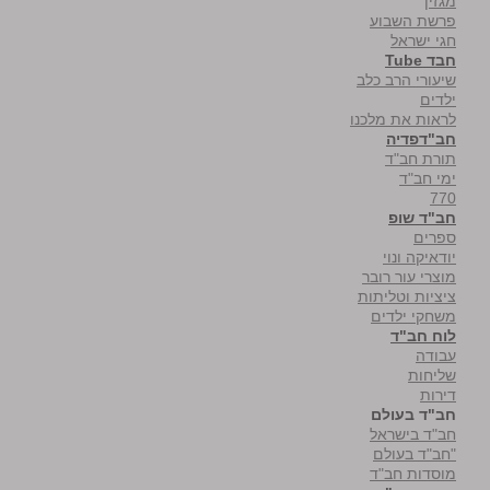
מגזין
פרשת השבוע
חגי ישראל
חבד Tube
שיעורי הרב כלב
ילדים
לראות את מלכנו
חב"דפדיה
תורת חב"ד
ימי חב"ד
770
חב"ד שופ
ספרים
יודאיקה ונוי
מוצרי עור רובר
ציציות וטליתות
משחקי ילדים
לוח חב"ד
עבודה
שליחות
דירות
חב"ד בעולם
חב"ד בישראל
"חב"ד בעולם
מוסדות חב"ד