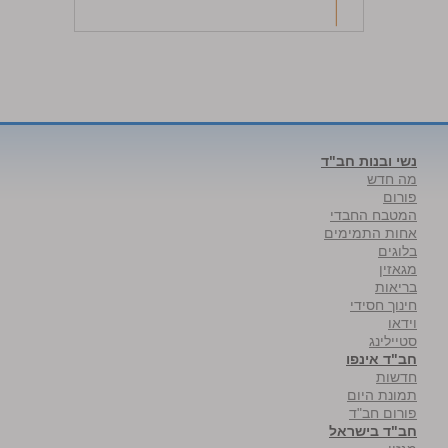
נשי ובנות חב"ד
מה חדש
פורום
המטבח החבדי
אחות התמימים
בלוגים
מגאזין
בריאות
חינוך חסידי
וידאו
סטיילינג
חב"ד אינפו
חדשות
תמונת היום
פורום חב"ד
חב"ד בישראל