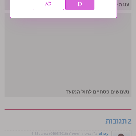
כן
לא
עוגה לחג: מתכון פסחי
נשנושים פסחיים לחול המועד
2 תגובות
chay
כ״ו בניסן ה׳תשע״ו (04/05/2016) בשעה 6:33