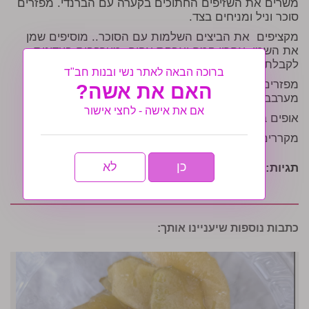
משרים את השזיפים החתוכים בקערה עם הברנדי. מפזרים
סוכר וניל ומניחים בצד.
מקציפים את הביצים השלמות עם הסוכר.. מוסיפים שמן
את השמן, אחריו קמח ואבקת אפיה. מערבבים בעדינות
לקבלת בלילה אחידה
ברוכה הבאה לאתר נשי ובנות חב"ד
מפזרים את כף הקמח על השזיפים ומוסיפים לבלילה.
האם את אשה?
מערבבים בעדינות.
אם את אישה - לחצי אישור
אופים בחום של 180 מעלות עד שהעוגה משחימה מעט.
מקררים ומפזרים אבקת סוכר מעל העוגה.
כן
לא
תגיות:
חיה אביטל
כתבות נוספות שיעניינו אותך: