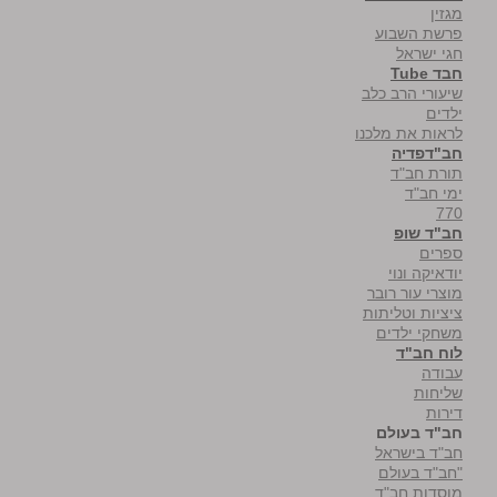
מגזין
פרשת השבוע
חגי ישראל
חבד Tube
שיעורי הרב כלב
ילדים
לראות את מלכנו
חב"דפדיה
תורת חב"ד
ימי חב"ד
770
חב"ד שופ
ספרים
יודאיקה ונוי
מוצרי עור רובר
ציציות וטליתות
משחקי ילדים
לוח חב"ד
עבודה
שליחות
דירות
חב"ד בעולם
חב"ד בישראל
"חב"ד בעולם
מוסדות חב"ד