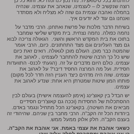
להתנהג בכל סיטואציה. מה נכון לנו ומה לא. והוא כל כך
רוצה שנקשיב לו – לעצמינו, שנאהב את עצמינו. שנהיה
בחמלה ואהבה עצמית גם שזה לא מצליח ולא מסתדר
ואנחנו גם עוד לא יודעים איך.
בשיחת הדבר מלכות של פרשת ואתחנן. הרבי מדבר על
נחמה כפולה. נחמה נצחית. בית מקדש שלישי שמחבר
בתוכו את בית המקדש הראשון והשני. הגאולה צריכה לבוא
גם מצד העליונים וגם מצד התחתונים. כיום, הרבי אומר
שהמטה כבר מוכן. העולם מוכן לגאולה. רואים זאת כיום
שיש כל כך הרבה שיטות להתחבר לעצמינו , לאהוב את
עצמינו. כולם היום מדברים על זה. (הגעתי לכנס- התוועדות
חסידית. ועל מה המרצה החסיד דיבר? על לאהוב את
עצמינו. שזה היה מדהים כיצד העניין הזה חדר לכל מקום)
פותחו המון שיטות שמטרתן היא אחת: שנדע לאהוב את
עצמינו.
יש הבדל בין קאוצ'ינג (אימון להעצמה אישית) בעולם לבין
ההסתכלות של החסידות (וככה גם קאוצ'רים חסידיים
מביאים את השיטה). בקאצ'ינג הכל מתחיל ונגמר באדם.
ביהדות הכל זה הקב"ה. הרבי מחבר בין שניהם. שהיהודי זה
בעצם הקב"ה. חלק אלוק ממעל ממש.
כשאני אוהבת את עצמי באמת. אני אוהבת את הקב"ה.