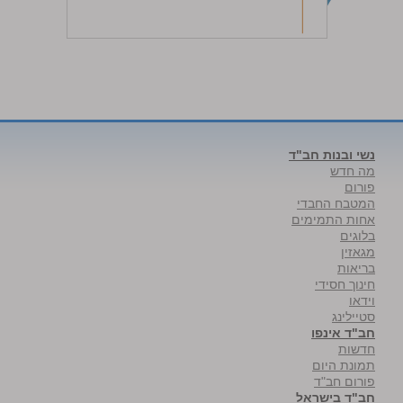
נשי ובנות חב"ד
מה חדש
פורום
המטבח החבדי
אחות התמימים
בלוגים
מגאזין
בריאות
חינוך חסידי
וידאו
סטיילינג
חב"ד אינפו
חדשות
תמונת היום
פורום חב"ד
חב"ד בישראל