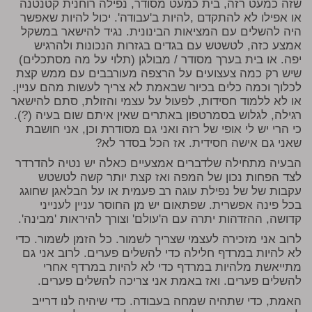
שזה כמעט רזה, בית כמעט מסודר, נפילה רוחנית קטנטנה
או אפילו לא להתקדם ,להיות ב'עבודה'. יכול להיות שאפשר
היה להשלים עם המציאות הבינונית. נגיד להישאר במשקל
אמצע כזה, לטשטש עם בגדים בגזרות הנכונות ולהרגיש
יפה. או בית בערך מסודר / מבולגן (תלוי על מה מסתכלים)
שיש רק כמה צעצועים על הרצפה מעורבבים עם ממש קצת
לכלוך וכמה כלים בכיור שבאמת לא צריך לעשות מהם עניין.
או לא ללמוד חסידות, לפעול על עצמי והזולת, סתם להישאר
רגילה, לגלוש בסמרטפון באתרים שאין איתם שום בעיה (?).
כי הרי יש לי אופי של רזה ואני גם מסודרת וכן, אני חושבת
שאני גם אישה חסידית. אז הכל בסדר לא?
הבעיה מתחילה שלדברים אמצעיים כאלה יש נטיה להדרדר
לצד הפחות נכון של המפה ואז קצת יותר קשה לטשטש
עקבות של של נפילת עוגה רב פעמית או על הבלאגן שחוגג
בכל פינה אפשרית. שפתאום יש מן החוסר עניין לענייני
קדושה, ההזדהות יתרה עם ה'עולם' וצורך להיראות 'מבינה'.
לרוב אני מזכירה לעצמי שצריך לשמור. כל הזמן לשמור. כדי
לא להיות במרדף חלילה כדי להשלים פערים. לרוב אני גם
מתייאשת מלהיות במרדף כדי לא להיות במרדף אחרי
להשלים פערים. ואז באמת אני צריכה להשלים פערים.
האמת, כדי שתהיה שמחה בעבודה. כדי שיהיה לנו דרייב