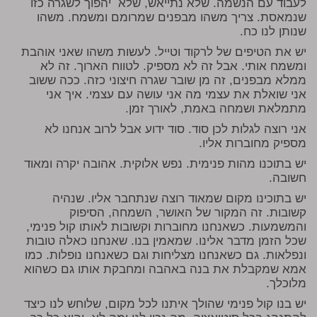
לעבוד עם הנשמה. שלא נתייאש, שלא יהפוך לשגרה כזו
שנמאסת. צריך משהו מבפנים שמרומם ומשמח. משהו
שנותן לנו כח.
יש את הטיפים של לרקוד וטייל. לעשות משהו שאני אוהבת
ומשמח אותי. אבל זה לא מספיק. לטווח הארוך. זה לא
ממלא מבפנים, זה מן שובר שגרה חיצוני כזה. ככה ששוב
אני שואלת את עצמי מה אני עושה עם עצמי. איך אני
מתמלאת ושמחה באמת, לאורך זמן.
אני רוצה לגלות לכן סוד. סוד ידוע אבל לרוב אנחנו לא
מספיק מחוברות אליו.
יש בתוכנו מהות פנימית. נפש אלוקית. אהובה יקרה ומאוד
חשובה.
יש בתוכינו מקום שמאוד רוצה שנתחבר אליו. שנהיה
קשובות. זה המקור של האושר, השמחה, הסיפוק
והמשמעות. כשאנחנו מחוברות וקשובות לאותו קול פנימי,
שכל הזמן מדבר אלינו. שמאמין בנו. שאנחנו כאלה טובות
ונפלאות. גם כשאנחנו מצליחות וגם כשאנחנו נופלות. כמו
אמא שמקבלת את בנה באהבה ומחבקת אותו גם כשהוא
מלוכלך.
יש בנו קול פנימי שהולך איתנו לכל מקום, שלוחש לנו כיצד