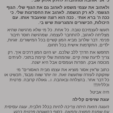
כי אני אוהבת ומתחברת לחלק אלוק שבי.
ולאהוב את עצמי משמע לאהוב גם את הגוף שלי. הגוף
הגשמי. לא רק הנשמה. לאהוב את החסרונות שלי. כי
ככה ה' ברא אותי . ככה הוא רוצה שאעבוד אותו. עם
היכולות, הכישורים והמגרעות שיש בי.
תעשו לעצמיכם טובה. כל אחת. כל מי שלא מרגישה שהיא
מצליחה לאהוב, להתחבר לעצמה. שמרגישה חוסר חיבור
פנימי. דבר שלרוב מביא המון קשיים בכל המישורים. זוגיות,
ילדים, התקדמות אישית בכל תחום.
תחפשו את הדרך ללב שלכם. יש היום המון דרכים איך. רק
צריך לדעת שזה קיים. שהמהות שלי קיימת בתוכי. לעיתים
מכוסה אבק. הפרות ועומסים אבל היא ישנה.
כתוב ש"אין אסור מוציא את עצמו מבית האסורים" מי
שזקוקה לעזרה שתעשה זאת. זה יותר שווה מבגד, תכשיט או
כל דבר אחר. בהצלחה ובאהבה. ו.. גאולה קרובה. פרטית
וכללית!!!
חיה אביטל
עוגת שזיפים קלילה
העוגה הזאת היתה צריכה להיות בכלל חלבית. עוגה עסיסית
עם שמנת חמוצה וחמאה. בסוף בהשגחה פרטית ברגע