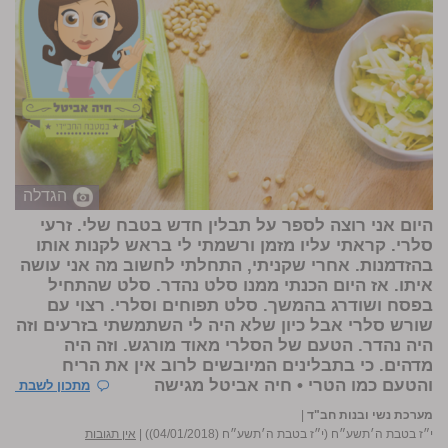
הגדלה
היום אני רוצה לספר על תבלין חדש בטבח שלי. זרעי
סלרי. קראתי עליו מזמן ורשמתי לי בראש לקנות אותו
בהזדמנות. אחרי שקניתי, התחלתי לחשוב מה אני עושה
איתו. אז היום הכנתי ממנו סלט נהדר. סלט שהתחיל
בפסח ושודרג בהמשך. סלט תפוחים וסלרי. רצוי עם
שורש סלרי אבל כיון שלא היה לי השתמשתי בזרעים וזה
היה נהדר. הטעם של הסלרי מאוד מורגש. וזה היה
מדהים. כי בתבלינים המיובשים לרוב אין את הריח
והטעם כמו הטרי •
חיה אביטל
מגישה
מתכון לשבת
מערכת נשי ובנות חב"ד
|
י״ז בטבת ה׳תשע״ח (י״ז בטבת ה׳תשע״ח (04/01/2018))
|
אין תגובות