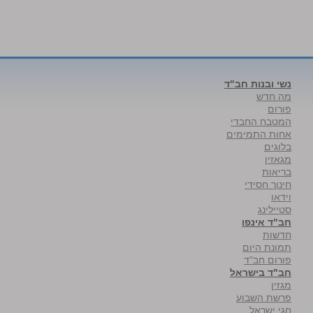
נשי ובנות חב"ד
מה חדש
פורום
המטבח החבדי
אחות התמימים
בלוגים
מגאזין
בריאות
חינוך חסידי
וידאו
סטיילינג
חב"ד אינפו
חדשות
תמונת היום
פורום חב"ד
חב"ד בישראל
מגזין
פרשת השבוע
חגי ישראל