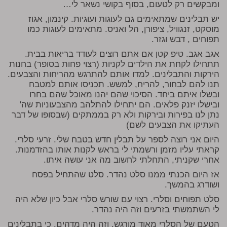
ומבקשים רק לטעום, בסוף בקושי נשאר לי…
יש תבלינים שמתאימים גם לעוגות ועוגיות. קינמון, אגוז
מוסקט, זנגוויל, ציפורן, הל ואניס. מתאימים לעוגות כמו
תפוחים , דבש וגזר.
אגב אגב. טיפ קטן אם אתם רוצים לעודד בריאות בבית.
תתחילו לקחת את הילדים לקניות (רצוי פחות בסופר) בחנות
הירקות והתבלינים. למדו אותם להתרגש מהריחות והצבעים.
תנו להם לבחור, להריח, למשש. תכניסו אותם למטבח
ובשלו איתם ביחד. הסיכוי שהם יהנו מאוכל שהם בחרו
ובישלו יזנק פלאים. הם יתחילו להתלהב מהצבעוניות שה'
נתן לנו בפירות ובירקות ולא רק בממתקים (שבסופו של דבר
העתיקו את הצבעים לשם)
היום אני רוצה לספר על תבלין חדש בטבח שלי. זרעי סלרי.
קראתי עליו מזמן ורשמתי לי בראש לקנות אותו בהזדמנות.
אחרי שקניתי, התחלתי לחשוב מה אני עושה איתו.
אז היום הכנתי ממנו סלט נהדר. סלט שהתחיל בפסח
ושודרג בהמשך.
סלט תפוחים וסלרי. רצוי עם שורש סלרי אבל כיון שלא היה
לי השתמשתי בזרעים וזה היה נהדר.
הטעם של הסלרי מאוד מורגש. וזה היה מדהים. כי בתבלינים