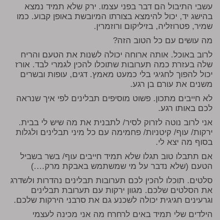
עשבי התיבול הם דבר בפני עצמו. ירק שלא תמיד נמצא
בהישג יד, יכול להימצא בצורתו המיובשת באופן קבוע. כמו
שמיר, פטרוזליה, בזיליקום ורוזמרין.
מה עושים עם כל הטוב הזה?
לרוב באוכל. אותה ארוחה יכולה לשנות את הטעם והריח
שלה בעזרת כמה תערובות שתוכלו להכין לגמרי לבד. אורז
יכול להפוך לחגיגי בלי כמעט מאמץ. דגים, עופות ובשרים
משנים את עורם בן רגע.
לא חייבים מתכון. פשוט מוסיפים תבלינים לפי איך שנראה
לכם באותו רגע.
אני לרוב נוטה לזרוק לסיר/ לתבנית את מה שיש לי בבית.
ירקות/ עוף/ קיטניות/ פחמימה עם כל מיני תבלינים ולגלות
בסוף מה יצא לי.
אם תתבלו טוב תגלו שלא תמיד חייבים עוף/ בשר בשביל
הטעם (שלא נדבר על מי שמשתמש באבקת מרק….)
סלטים. תוכלו להכין לכם תערובות תבלינים נהדרות ולשדרג
את הסלטים שלכם. מגוון ירקות עם תערובת תבלינים
וגרעינים חגיגית יכולה לשכנע גם את סרבני הירקות שלכם.
הילדים שלי תמיד באים לרחרח מה אני מכינה לעצמי