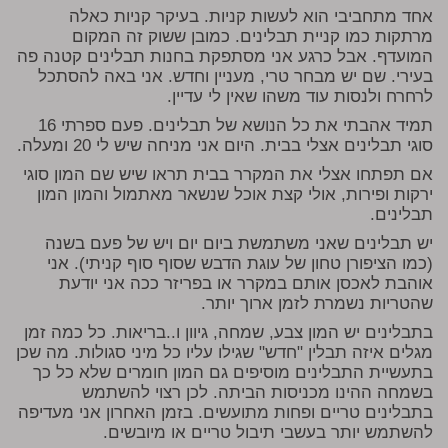
אחד מתחביבי הוא לעשות קניות. בעיקר קניות כאלה
מרתקות כמו קניית תבלינים. כמובן ששוק זה המקום
המועדף. אבל כרגע אני מסתפקת בחנות תבלינים קטנה פה
בעירי. שם יש מבחר טרי, מעניין וחדש. אני באה להסתכל
לרחרח ולנסות עוד משהו שאין לי עדיין.
תמיד אהבתי את כל הנושא של תבלינים. פעם ספרתי 16
סוגי תבלינים אצלי בבית. היום אני מניחה שיש לי 20 ומעלה.
אם תפתחו אצלי את המקרר בבית תראו שיש שם המון סוגי
ירקות ופירות, אולי קצת אוכל שנשאר מאתמול והמון המון
תבלינים.
יש תבלינים שאני משתמשת ביום יום ויש של פעם בשנה
(כמו הציפורן טחון של עוגת הדבש שסוף סוף קניתי). אני
אוהבת לאכסן אותם במקרר או בפריזר ככה אני יודעת
שהטריות נשמרת לזמן ארוך יותר.
בתבלינים יש המון צבע, שמחה, גיוון ו..בריאות. כל כמה זמן
מגלים איזה תבלין "חדש" שגילו עליו כל מיני סגולות. מה שכן
בתעשיית התבלינים מוסיפים גם המון חומרים שלא כל כך
בשמחה ההינו מכניסות הביתה. לכן רצוי להשתמש
בתבלינים טריים ופחות מתועשים. בזמן האחרון אני מעדיפה
להשתמש יותר בעשבי תיבול טריים או מיובשים.