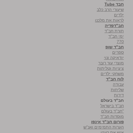
חבד Tube
שיעורי הרב כלב
ילדים
לראות את מלכנו
חב"דפדיה
תורת חב"ד
ימי חב"ד
770
חב"ד שופ
ספרים
יודאיקה ונוי
מוצרי עור רובר
ציציות וטליתות
משחקי ילדים
לוח חב"ד
עבודה
שליחות
דירות
חב"ד בעולם
חב"ד בישראל
"חב"ד בעולם
מוסדות חב"ד
פורום חב"ד אינפו
הערות התמימים ואנ"ש
איש את רעהו