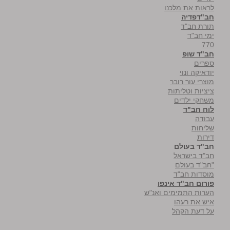
לראות את מלכנו
חב"דפדיה
תורת חב"ד
ימי חב"ד
770
חב"ד שופ
ספרים
יודאיקה ונוי
מוצרי עור רובר
ציציות וטליתות
משחקי ילדים
לוח חב"ד
עבודה
שליחות
דירות
חב"ד בעולם
חב"ד בישראל
"חב"ד בעולם
מוסדות חב"ד
פורום חב"ד אינפו
הערות התמימים ואנ"ש
איש את רעהו
על דעת הקהל