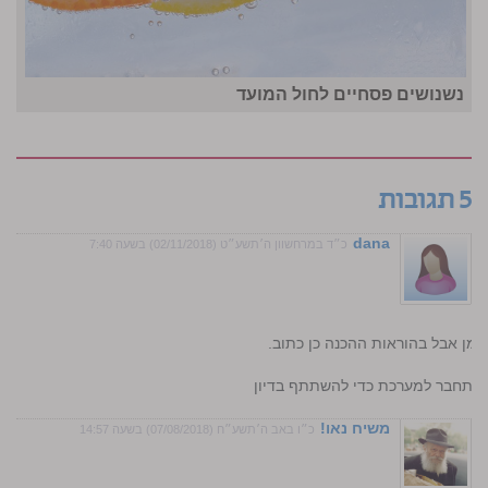
נשנושים פסחיים לחול המועד
5 תגובות
dana
כ״ד במרחשוון ה׳תשע״ט (02/11/2018) בשעה 7:40
מן אבל בהוראות ההכנה כן כתוב.
התחבר למערכת כדי להשתתף בדיון
משיח נאו!
כ״ו באב ה׳תשע״ח (07/08/2018) בשעה 14:57