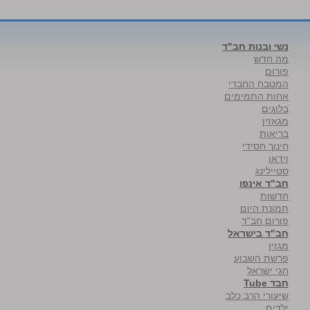
נשי ובנות חב"ד
מה חדש
פורום
המטבח החבדי
אחות התמימים
בלוגים
מגאזין
בריאות
חינוך חסידי
וידאו
סטיילינג
חב"ד אינפו
חדשות
תמונת היום
פורום חב"ד
חב"ד בישראל
מגזין
פרשת השבוע
חגי ישראל
חבד Tube
שיעורי הרב כלב
ילדים