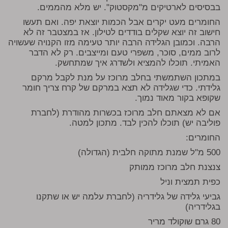
בבסיסים לארטיקים מ"מקסטוק". יש מלא מהממים.
החומרים מעט יקרים אבל הכמות יוצאת יפה. ואם תעשו
חישוב זה יוצא שקלים בודדים לטילון. אז במצטבר זה לא
הרבה. וכמובן הגלידה הרבה יותר טעימה מזו הקנויה שעשויה
לרוב ממים, סוכר, משפרי טעם ומייצבים. רק לא הדבר
האמיתי. תוכלו להמציא ולשדרג איך שמתחשק.
במתכון השתמשתי בחלב מרוכז על מנת לקבל מרקם
גלידתי. כדי שגלידה לא תצא במרקם של קרח צריך חומר
שקופא בקור מאוד נמוך.
אם לא מצאתם חלב מרוכז בכשרות מהודרת (לחברת
פוליבה יש) תוכלו להכין לבד. מתכון למטה.
החומרים:
500 מ"ל שמנת מתוקה חלבית (הגדולה)
צנצנת חלב מרוכז ממותק
כפית תמצית וניל
גביעי גלידה של גלידריה (לחברת עלמה יש או שתקנו
בגלידריה)
80 גרם שוקולד מריר