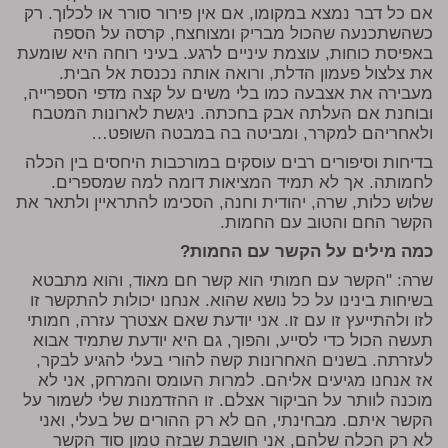
אם כל דבר נמצא במקומו, אם אין פירור סורר או לכלוך. רק
כשהשתכנעה שהכול מבריק ומצוחצח, קרסה על הספה
באפיסת כוחות, עוצמת עיניים לרגע. בעיני רוחה היא שומעת
את צלצול פעמון הדלת, ורואה אותה נכנסת אל הבית.
מעבירה את אצבעה כמו בלי משים על קצה מדפי הספרייה,
ובוחנת אם העלתה אבק בחכתה. ניגשת לארונות המטבח
ולאחריהם למקרר, ומביטה בה במבטה השופט…
בדיחות וסיפורים רבים עוסקים במורכבות היחסים בין הכלה
לחמותה. אך לא תמיד המציאות דומה למה שמספרים.
שלוש כלות, שרה, יהודית וחנה, הסכימו להתראיין ולתאר את
הקשר החם והטוב עם החמות.
כמה מילים על הקשר עם החמות?
שרה: "הקשר עם חמותי הוא קשר חם מאוד, והוא מתבטא
בשיחות בינינו על כל נושא שהוא. אנחנו יכולות להתקשר זו
לזו ולהתייעץ זו עם זו. אני יודעת שאם אצטרך עזרה, חמותי
תעשה הכול כדי לסייע, והפוך, גם היא יודעת שתמיד אבוא
לעזרתה. בשנים האחרונות קשה להורי בעלי להגיע לבקר,
אז אנחנו מגיעים אליהם. למרות העומס והמרחק, אני לא
מוכנה לוותר על הביקור אצלם. זו ההזדמנות שלי לשמור על
הקשר איתם. מבחינתי, הם לא רק ההורים של בעלי, ואני
לא רק הכלה שלהם, אני חושבת שבזה טמון סוד הקשר