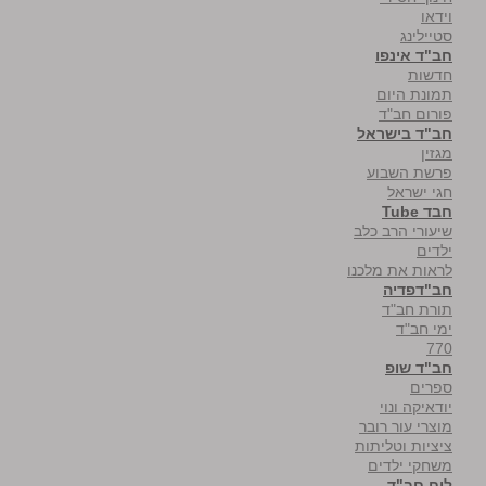
וידאו
סטיילינג
חב"ד אינפו
חדשות
תמונת היום
פורום חב"ד
חב"ד בישראל
מגזין
פרשת השבוע
חגי ישראל
חבד Tube
שיעורי הרב כלב
ילדים
לראות את מלכנו
חב"דפדיה
תורת חב"ד
ימי חב"ד
770
חב"ד שופ
ספרים
יודאיקה ונוי
מוצרי עור רובר
ציציות וטליתות
משחקי ילדים
לוח חב"ד