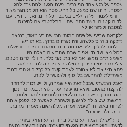
אספר על רגע אחד מני רבים. פעם הגענו להתארח לחג
הפסח, והיינו שם כמעט כל החג. פסח הוא חג מאתגר מאוד,
הדורש לעמוד על הרגליים במטבח כל היום, ואנחנו היינו עם
ילדים קטנים. קצת התביישתי, והתלבטתי אם להיכנס
למטבח ולעזור או לא.
"לקראת שביעי של פסח חמותי הרגישה רע מאוד, כנראה
נדבקה בווירוס כלשהו, והיו אורחים בדרך. באותו רגע
החלטתי לסלק כליל את המבוכה. נעמדתי במטבח ובישלתי
הכול מא' ועד ת'. אני חושבת שהרגעים האלה היו
משמעותיים ממש. אני לא בת, אני כלה. היו לי ילדים קטנים,
אולי גם הייתי בהיריון. תחילה היא ניסתה למחות: 'מה
פתאום?! את לא אמורה לעבוד קשה כל כך!' היא הרי תמיד
משתדלת להתחשב בלי סוף ולאפשר לי לנוח.
"אבל הרגשתי שבכל זאת היא שמחה, ולי יש זכות להחזיר
לה קצת מהטוב שהיא מרעיפה עליי, להיות במקום הנכון
ובזמן הנכון. היא הרשתה לעצמה להרפות לגמרי ולנוח,
והרגשתי שטוב לה להישען ולשחרר, לאפשר לנו לפנק אותה
לפחות באופן חד־פעמי. ועזרה מכלה שונה מעזרה מהבת,
כפי שכולכן יודעות".
חנה: "יש לנו המון רגעים של ביחד. הרגע החזק ביותר,
לדעתי, הוא הרגע שבו הגעתי ל'ווארט'. המונית שבה נסעתי