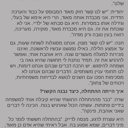
שלנו".
יהודית: "יש לנו קשר חזק מאוד המבוסס על כבוד והערכה
הדדית. אני מכבדת אותה מאוד, הרי היא אימא של בעלי,
וגידלה אותו במסירות. היא גם סבתא של ילדיי. אני לא
שוכחת את זה. גם היא מכבדת מאוד, מוקירה, מעריכה,
רואה בעין טובה ורק מודה".
חנה: "יש לנו קשר מצוין. אנחנו מסוגלות לשוחח שעות, גם
עד אמצע הלילה, כאילו נפגשנו עכשיו לראשונה, ואיננו
מכירות למעלה מעשרים שנה. היא אוהבת אותי, ואפשר
להרגיש את זה. תמיד נותנת לי תחושה שהיא גאה בי
ושמחה להיפגש. יש הרבה דברים שבהם אנחנו דומות, ויש
לנו תחומי עניין משותפים. הדברים שבהם אנחנו לא
מסכימות הפכו עם השנים לנושא לבדיחות משפחתיות,
ויכוחים של צחוק".
איך הייתה ההתחלה, כיצד נבנה הקשר?
שרה: "כבר מההתחלה הרגשתי שהיא קיבלה אותי למשפחה
בידיים פתוחות. עשתה הכול שארגיש בנוח. הכינה לי דברים
שאני אוהבת, פינקה".
היא עוצרת לרגע, מנסה לדייק. "בהתחלה חששתי לומר כל
מיני דברים, שמא אפגע בה. אבל ראיתי שהיא אדם כן מאוד,