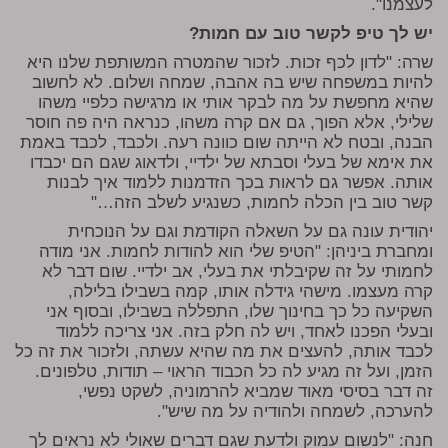
לעצמנו".
יש לך טיפ לקשר טוב עם חמות?
שרה: "לדון לכף זכות. לזכור שהמטרה המשותפת שלנו היא
להיות במשפחה שיש בה אהבה, שמחה ושלום. לא לחשוב
שהיא מחפשת על מה לבקר אותי או מרגישה כלפיי משהו
שלילי, אלא הפוך, גם אם קרה משהו, כנראה היה פה חוסר
הבנה, ובטח לא הייתה שום כוונה רעה. ולכבד, לכבד באמת
את אימא של בעלי וסבתא של ילדיי, ולדאוג שגם הם יכבדו
אותה. אפשר גם לראות בכך הזדמנות ללמוד איך לבנות
קשר טוב בין הכלה לחמות, כשנגיע לשלב הזה…"
יהודית עונה גם על השאלה הקודמת וגם על הנוכחית
ומחברת ביניהן: "הטיפ שלי הוא להודות לחמות. אני מודה
לחמותי על זה שקיבלתי את בעלי, אב ילדיי. שום דבר לא
קרה מעצמו. מישהי גידלה אותו, קמה בשבילו בלילה,
השקיעה כל כך בחינוך שלו, התפללה בשבילו, ובסוף אני
ובעלי הפכנו לאחד, ויש לה חלק בזה. אני צריכה ללמוד
לכבד אותה, להעצים את מה שהיא עשתה, ולזכור את זה כל
הזמן, ועל זה מגיע לה כל הכבוד הראוי – תודות, טלפונים.
זה דבר בסיסי מאוד שמביא להרמוניה, לשקט נפשי,
להערכה, לשמחה ולהודיה על מה שיש".
חנה: "לנשום עמוק ולדעת שגם דברים שאולי לא נראים לך