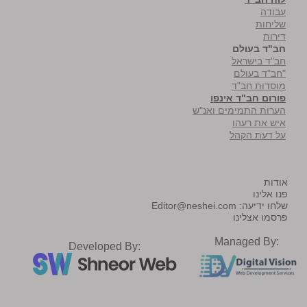
עבודה
שליחות
דירות
חב"ד בעולם
חב"ד בישראל
"חב"ד בעולם
מוסדות חב"ד
פורום חב"ד אינפו
הערות התמימים ואנ"ש
איש את רעהו
על דעת הקהל
אודות
פנו אלינו
שלחו ידיעה:
Editor@neshei.com
פרסמו אצלינו
Managed By:
Developed By: