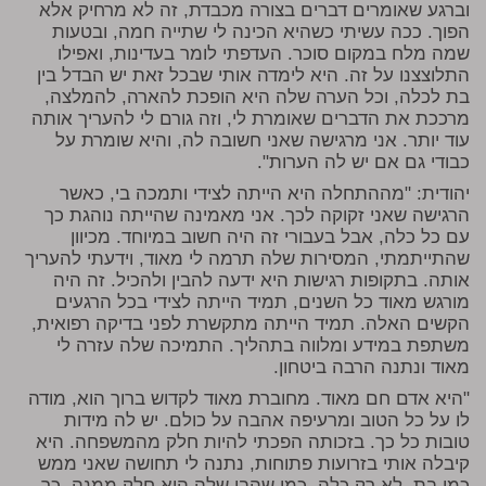
וברגע שאומרים דברים בצורה מכבדת, זה לא מרחיק אלא
הפוך. ככה עשיתי כשהיא הכינה לי שתייה חמה, ובטעות
שמה מלח במקום סוכר. העדפתי לומר בעדינות, ואפילו
התלוצצנו על זה. היא לימדה אותי שבכל זאת יש הבדל בין
בת לכלה, וכל הערה שלה היא הופכת להארה, להמלצה,
מרככת את הדברים שאומרת לי, וזה גורם לי להעריך אותה
עוד יותר. אני מרגישה שאני חשובה לה, והיא שומרת על
כבודי גם אם יש לה הערות".
יהודית: "מההתחלה היא הייתה לצידי ותמכה בי, כאשר
הרגישה שאני זקוקה לכך. אני מאמינה שהייתה נוהגת כך
עם כל כלה, אבל בעבורי זה היה חשוב במיוחד. מכיוון
שהתייתמתי, המסירות שלה תרמה לי מאוד, וידעתי להעריך
אותה. בתקופות רגישות היא ידעה להבין ולהכיל. זה היה
מורגש מאוד כל השנים, תמיד הייתה לצידי בכל הרגעים
הקשים האלה. תמיד הייתה מתקשרת לפני בדיקה רפואית,
משתפת במידע ומלווה בתהליך. התמיכה שלה עזרה לי
מאוד ונתנה הרבה ביטחון.
"היא אדם חם מאוד. מחוברת מאוד לקדוש ברוך הוא, מודה
לו על כל הטוב ומרעיפה אהבה על כולם. יש לה מידות
טובות כל כך. בזכותה הפכתי להיות חלק מהמשפחה. היא
קיבלה אותי בזרועות פתוחות, נתנה לי תחושה שאני ממש
כמו בת, לא רק כלה. כמו שהבן שלה הוא חלק ממנה, כך