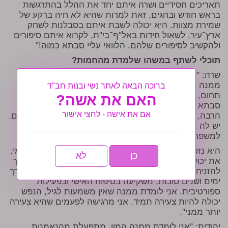
תאריכים חסידיים ושרה איתם יחד את ההלל בהתרגשות
בראש חודש ובחגים, זאת למרות שהיא לא חיה ברקע של
שמירת מצוות. היא יכולה לשבת איתם בסבלנות לשחק
ארץ־עיר, לשאול חידות באל"ף־בי"ת, לקרוא איתם סיפורים
ולהקשיב לסיפורים שלהם. הלוואי עליי סבתא כמוה!"
תוכלי לשתף במשהו שלמדת מהחמות?
שרה: "וואו, המון! ולא מפסיקה ללמוד, ברוך ה'. למדתי
ממנה לבשל ולאפות טוב יותר. קיבלתי ממנה טיפים בכל
ברוכה הבאה לאתר נשי ובנות חב"ד
תחום, החל בהורדת כתמים בצורה יעילה וכלה בתרופות
האם את אשה?
סבתא טבעיות לילד שסובל מכאב כלשהו. למדתי ממנה
אם את אישה - לחצי אישור
הרבה, מחוכמת החיים שלה, מההתנהלות שלה מול אנשים.
יש לה נתינה ללא גבול ומסירות לכולם, גם לזרים ובעיקר
למשפחה, לילדים, לנכדים וגם אליי".
היא נזכרת במשהו נוסף: "למדתי ממנה גם להשקיע בעצמי.
כן
לא
את יכולה להשקיע בכולם מסביב, אבל זה לא אומר שעלייך
להזניח את עצמך. חמותי, למרות גילה, מעל שמונים, לאורך
ימים ושנים טובות, משקיעה בטיפוח האישי ובפעילות
ספורטיבית. אני לומדת ממנה שאין משמעות לגיל, הנפש
יכולה להיות צעירה תמיד. אני מרגישה לפעמים שהיא צעירה
יותר ממני".
יהודית: "אני לומדת ממנה המון. מתפעלת מהנאמנות